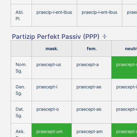
Abl.
praecip‑i‑ent‑ibus
praecip‑i‑ent‑ibus
praec
Pl.
Partizip Perfekt Passiv (PPP)
mask.
fem.
neutr
Nom.
praecept‑us
praecept‑a
praecept
Sg.
Gen.
praecept‑i
praecept‑ae
praecept‑i
Sg.
Dat.
praecept‑o
praecept‑ae
praecept‑
Sg.
Akk.
praecept‑um
praecept‑am
praecept