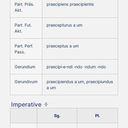
Part. Präs.
praecipiens praecipientis
Akt.
Part. Fut.
praecepturus a um
Akt.
Part. Perf.
praeceptus a um
Pass.
Gerundium
praecipi‑e‑ndi ‑ndo ‑ndum ‑ndo
Gerundivum
praecipiendus a um, praecipiundus
a um
Imperative
Sg.
Pl.