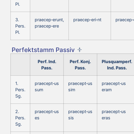
Pl.
3.
praecep‑erunt,
praecep‑eri‑nt
praecep‑
Pers.
praecep‑ere
Pl.
Perfektstamm Passiv
Perf. Ind.
Perf. Konj.
Plusquamperf.
Pass.
Pass.
Ind. Pass.
1.
praecept‑us
praecept‑us
praecept‑us
Pers.
sum
sim
eram
Sg.
2.
praecept‑us
praecept‑us
praecept‑us
Pers.
es
sis
eras
Sg.