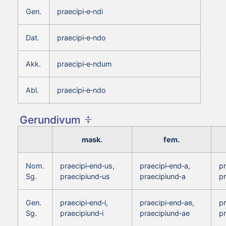
Gen.
praecipi‑e‑ndi
Dat.
praecipi‑e‑ndo
Akk.
praecipi‑e‑ndum
Abl.
praecipi‑e‑ndo
Gerundivum
mask.
fem.
Nom.
praecipi‑end‑us,
praecipi‑end‑a,
p
Sg.
praecipiund‑us
praecipiund‑a
p
Gen.
praecipi‑end‑i,
praecipi‑end‑ae,
pr
Sg.
praecipiund‑i
praecipiund‑ae
pr