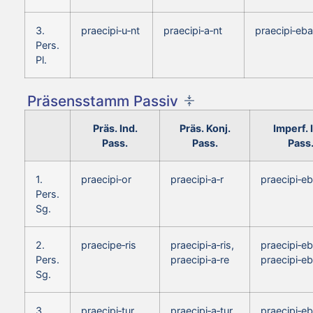
3.
praecipi‑u‑nt
praecipi‑a‑nt
praecipi‑eba
Pers.
Pl.
Präsensstamm Passiv
Präs. Ind.
Präs. Konj.
Imperf. 
Pass.
Pass.
Pass
1.
praecipi‑or
praecipi‑a‑r
praecipi‑eb
Pers.
Sg.
2.
praecipe‑ris
praecipi‑a‑ris,
praecipi‑eb
Pers.
praecipi‑a‑re
praecipi‑eb
Sg.
3.
praecipi‑tur
praecipi‑a‑tur
praecipi‑eb