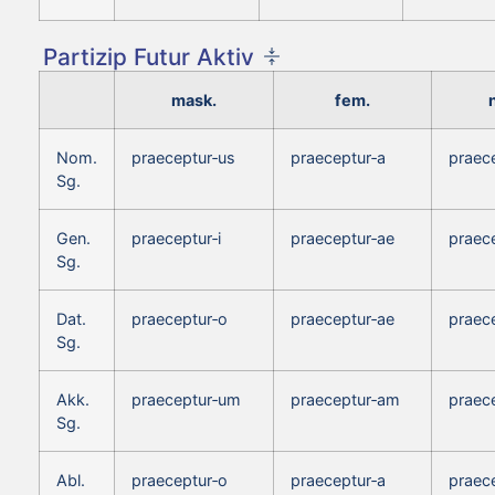
Partizip Futur Aktiv
mask.
fem.
Nom.
praeceptur‑us
praeceptur‑a
praec
Sg.
Gen.
praeceptur‑i
praeceptur‑ae
praece
Sg.
Dat.
praeceptur‑o
praeceptur‑ae
praec
Sg.
Akk.
praeceptur‑um
praeceptur‑am
praec
Sg.
Abl.
praeceptur‑o
praeceptur‑a
praec