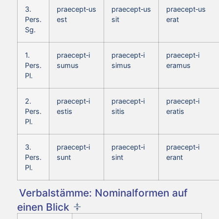
3.
praecept‑us
praecept‑us
praecept‑us
Pers.
est
sit
erat
Sg.
1.
praecept‑i
praecept‑i
praecept‑i
Pers.
sumus
simus
eramus
Pl.
2.
praecept‑i
praecept‑i
praecept‑i
Pers.
estis
sitis
eratis
Pl.
3.
praecept‑i
praecept‑i
praecept‑i
Pers.
sunt
sint
erant
Pl.
Verbalstämme: Nominalformen auf
einen Blick