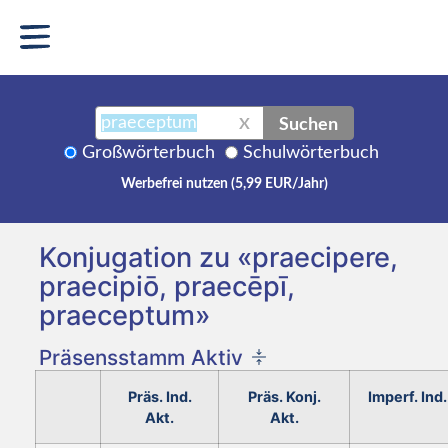
Suchen
X
Großwörterbuch
Schulwörterbuch
Werbefrei nutzen (5,99 EUR/Jahr)
Konjugation zu «praecipere,
praecipiō, praecēpī,
praeceptum»
Präsensstamm Aktiv
Präs. Ind.
Präs. Konj.
Imperf. Ind.
Akt.
Akt.