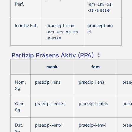
Perf.
‑am ‑um ‑os
‑as ‑a esse
Infinitiv Fut.
praeceptur‑um
praecept‑um
‑am ‑um ‑os ‑as
iri
‑a esse
Partizip Präsens Aktiv (PPA)
mask.
fem.
Nom.
praecip‑i‑ens
praecip‑i‑ens
prae
Sg.
Gen.
praecip‑i‑ent‑is
praecip‑i‑ent‑is
praec
Sg.
Dat.
praecip‑i‑ent‑i
praecip‑i‑ent‑i
praec
Sg.