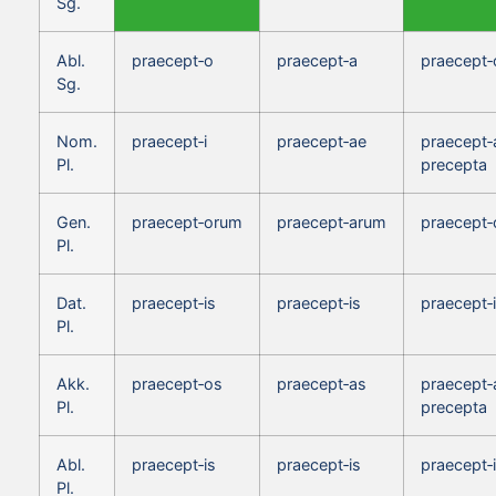
Sg.
Abl.
praecept‑o
praecept‑a
praecept‑
Sg.
Nom.
praecept‑i
praecept‑ae
praecept‑
Pl.
precepta
Gen.
praecept‑orum
praecept‑arum
praecept
Pl.
Dat.
praecept‑is
praecept‑is
praecept‑
Pl.
Akk.
praecept‑os
praecept‑as
praecept‑
Pl.
precepta
Abl.
praecept‑is
praecept‑is
praecept‑
Pl.