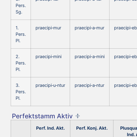
Pers.
Sg.
1.
praecipi‑mur
praecipi‑a‑mur
praecipi‑e
Pers.
Pl.
2.
praecipi‑mini
praecipi‑a‑mini
praecipi‑eb
Pers.
Pl.
3.
praecipi‑u‑ntur
praecipi‑a‑ntur
praecipi‑eb
Pers.
Pl.
Perfektstamm Aktiv
Perf. Ind. Akt.
Perf. Konj. Akt.
Plusqua
Ind. 