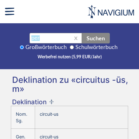
Suchen
X
Großwörterbuch
Schulwörterbuch
Werbefrei nutzen (5,99 EUR/Jahr)
Deklination zu «circuitus -ūs,
m»
Deklination
Nom.
circuit‑us
Sg.
Gen.
circuit‑us