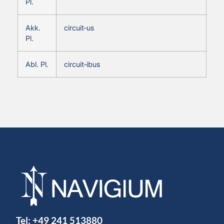
Pl.
Akk.
circuit‑us
Pl.
Abl. Pl.
circuit‑ibus
Tel:
+49 241 513880