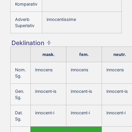
Komparativ
Adverb
innocentissime
Superlativ
Deklination
mask.
fem.
neutr.
Nom.
innocens
innocens
innocens
Sg.
Gen.
innocent‑is
innocent‑is
innocent‑is
Sg.
Dat.
innocent‑i
innocent‑i
innocent‑i
Sg.