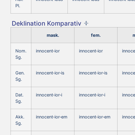
Pl.
Deklination Komparativ
mask.
fem.
n
Nom.
innocent‑ior
innocent‑ior
innoce
Sg.
Gen.
innocent‑ior‑is
innocent‑ior‑is
innoce
Sg.
Dat.
innocent‑ior‑i
innocent‑ior‑i
innoce
Sg.
Akk.
innocent‑ior‑em
innocent‑ior‑em
innoce
Sg.