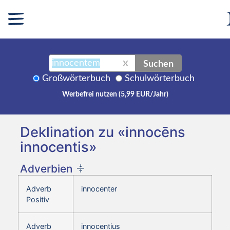
Suchen
X
Großwörterbuch
Schulwörterbuch
Werbefrei nutzen (5,99 EUR/Jahr)
Deklination zu «innocēns
innocentis»
Adverbien
Adverb
innocenter
Positiv
Adverb
innocentius