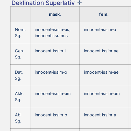
Deklination Superlativ
mask.
fem.
Nom.
innocent‑issim‑us,
innocent‑issim‑a
Sg.
innocentissumus
Gen.
innocent‑issim‑i
innocent‑issim‑ae
Sg.
Dat.
innocent‑issim‑o
innocent‑issim‑ae
Sg.
Akk.
innocent‑issim‑um
innocent‑issim‑am
Sg.
Abl.
innocent‑issim‑o
innocent‑issim‑a
Sg.