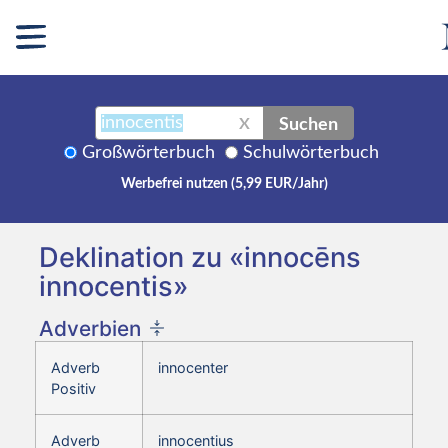
Suchen
X
Großwörterbuch
Schulwörterbuch
Werbefrei nutzen (5,99 EUR/Jahr)
Deklination zu «innocēns
innocentis»
Adverbien
Adverb
innocenter
Positiv
Adverb
innocentius