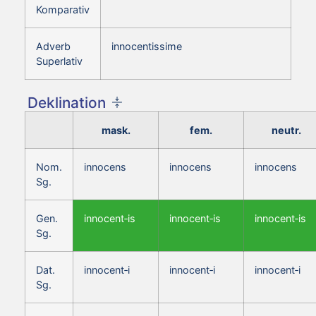
Komparativ
Adverb
innocentissime
Superlativ
Deklination
mask.
fem.
neutr.
Nom.
innocens
innocens
innocens
Sg.
Gen.
innocent‑is
innocent‑is
innocent‑is
Sg.
Dat.
innocent‑i
innocent‑i
innocent‑i
Sg.