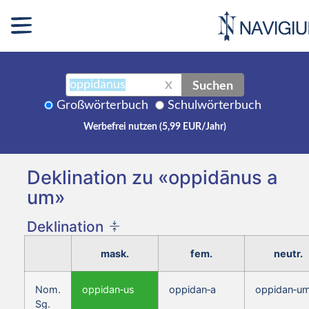
Suchen
X
Großwörterbuch
Schulwörterbuch
Werbefrei nutzen (5,99 EUR/Jahr)
Deklination zu «oppidānus a
um»
Deklination
mask.
fem.
neutr.
Nom.
oppidan‑us
oppidan‑a
oppidan‑u
Sg.