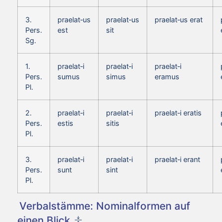
3.
praelat‑us
praelat‑us
praelat‑us erat
Pers.
est
sit
Sg.
1.
praelat‑i
praelat‑i
praelat‑i
Pers.
sumus
simus
eramus
Pl.
2.
praelat‑i
praelat‑i
praelat‑i eratis
Pers.
estis
sitis
Pl.
3.
praelat‑i
praelat‑i
praelat‑i erant
Pers.
sunt
sint
Pl.
Verbalstämme: Nominalformen auf
einen Blick