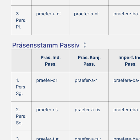
3.
praefer‑u‑nt
praefer‑a‑nt
praefere‑ba‑
Pers.
Pl.
Präsensstamm Passiv
Präs. Ind.
Präs. Konj.
Imperf. In
Pass.
Pass.
Pass.
1.
praefer‑or
praefer‑a‑r
praefere‑ba‑
Pers.
Sg.
2.
praefer‑ris
praefer‑a‑ris
praefer‑eba‑
Pers.
Sg.
3.
praefer‑tur
praefer‑a‑tur
praefere‑ba‑