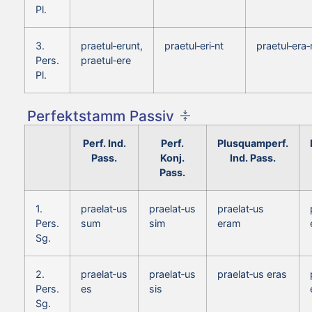
Pl.
3.
praetul‑erunt,
praetul‑eri‑nt
praetul‑era‑
Pers.
praetul‑ere
Pl.
Perfektstamm Passiv
Perf. Ind.
Perf.
Plusquamperf.
Pass.
Konj.
Ind. Pass.
Pass.
1.
praelat‑us
praelat‑us
praelat‑us
Pers.
sum
sim
eram
Sg.
2.
praelat‑us
praelat‑us
praelat‑us eras
Pers.
es
sis
Sg.