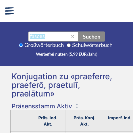
Suchen
X
Großwörterbuch
Schulwörterbuch
Werbefrei nutzen (5,99 EUR/Jahr)
Konjugation zu «praeferre,
praeferō, praetulī,
praelātum»
Präsensstamm Aktiv
Präs. Ind.
Präs. Konj.
Imperf. Ind.
Akt.
Akt.