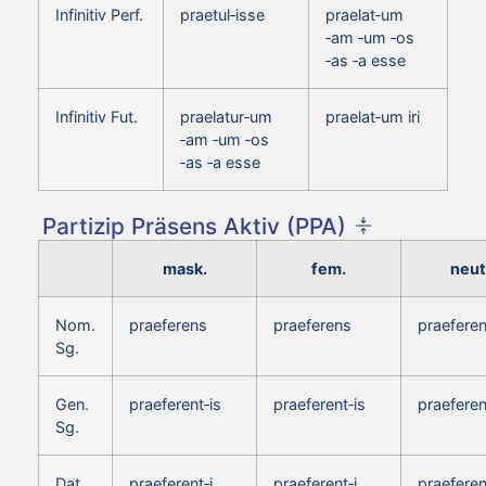
Infinitiv Perf.
praetul‑isse
praelat‑um
‑am ‑um ‑os
‑as ‑a esse
Infinitiv Fut.
praelatur‑um
praelat‑um iri
‑am ‑um ‑os
‑as ‑a esse
Partizip Präsens Aktiv (PPA)
mask.
fem.
neut
Nom.
praeferens
praeferens
praefere
Sg.
Gen.
praeferent‑is
praeferent‑is
praeferen
Sg.
Dat.
praeferent‑i
praeferent‑i
praeferen