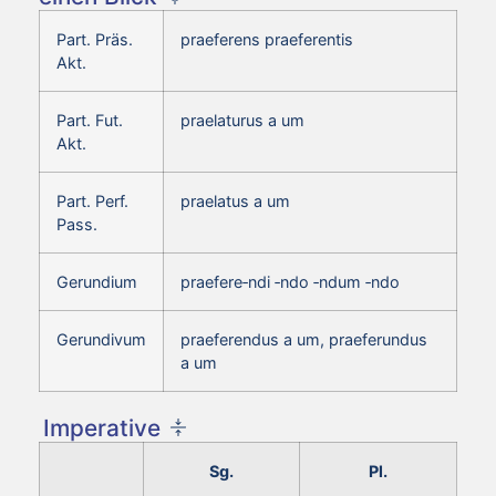
Part. Präs.
praeferens praeferentis
Akt.
Part. Fut.
praelaturus a um
Akt.
Part. Perf.
praelatus a um
Pass.
Gerundium
praefere‑ndi ‑ndo ‑ndum ‑ndo
Gerundivum
praeferendus a um, praeferundus
a um
Imperative
Sg.
Pl.