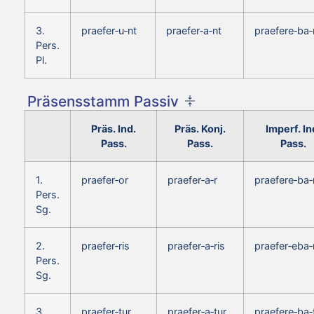
3.
praefer‑u‑nt
praefer‑a‑nt
praefere‑ba‑
Pers.
Pl.
Präsensstamm Passiv
Präs. Ind.
Präs. Konj.
Imperf. In
Pass.
Pass.
Pass.
1.
praefer‑or
praefer‑a‑r
praefere‑ba‑
Pers.
Sg.
2.
praefer‑ris
praefer‑a‑ris
praefer‑eba‑
Pers.
Sg.
3.
praefer‑tur
praefer‑a‑tur
praefere‑ba‑