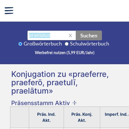
Suchen
X
Großwörterbuch
Schulwörterbuch
Werbefrei nutzen (5,99 EUR/Jahr)
Konjugation zu «praeferre,
praeferō, praetulī,
praelātum»
Präsensstamm Aktiv
Präs. Ind.
Präs. Konj.
Imperf. Ind.
Akt.
Akt.