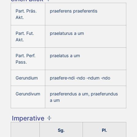
Part. Präs.
praeferens praeferentis
Akt.
Part. Fut.
praelaturus a um
Akt.
Part. Perf.
praelatus a um
Pass.
Gerundium
praefere‑ndi ‑ndo ‑ndum ‑ndo
Gerundivum
praeferendus a um, praeferundus
a um
Imperative
Sg.
Pl.