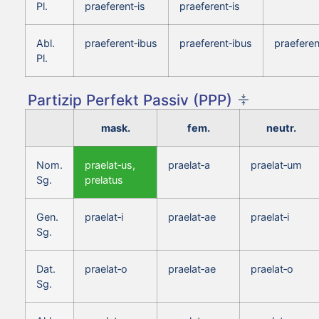
Pl.
praeferent‑is
praeferent‑is
Abl.
praeferent‑ibus
praeferent‑ibus
praeferen
Pl.
Partizip Perfekt Passiv (PPP)
mask.
fem.
neutr.
Nom.
praelat‑us,
praelat‑a
praelat‑um
Sg.
prelatus
Gen.
praelat‑i
praelat‑ae
praelat‑i
Sg.
Dat.
praelat‑o
praelat‑ae
praelat‑o
Sg.