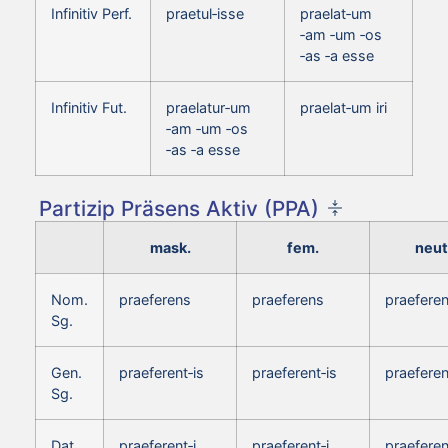
Infinitiv Perf.
praetul‑isse
praelat‑um
‑am ‑um ‑os
‑as ‑a esse
Infinitiv Fut.
praelatur‑um
praelat‑um iri
‑am ‑um ‑os
‑as ‑a esse
Partizip Präsens Aktiv (PPA)
mask.
fem.
neut
Nom.
praeferens
praeferens
praefere
Sg.
Gen.
praeferent‑is
praeferent‑is
praeferen
Sg.
Dat.
praeferent‑i
praeferent‑i
praeferen