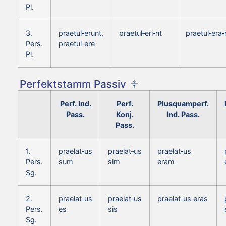
Pl.
3.
praetul‑erunt,
praetul‑eri‑nt
praetul‑era‑
Pers.
praetul‑ere
Pl.
Perfektstamm Passiv
Perf. Ind.
Perf.
Plusquamperf.
Pass.
Konj.
Ind. Pass.
Pass.
1.
praelat‑us
praelat‑us
praelat‑us
Pers.
sum
sim
eram
Sg.
2.
praelat‑us
praelat‑us
praelat‑us eras
Pers.
es
sis
Sg.