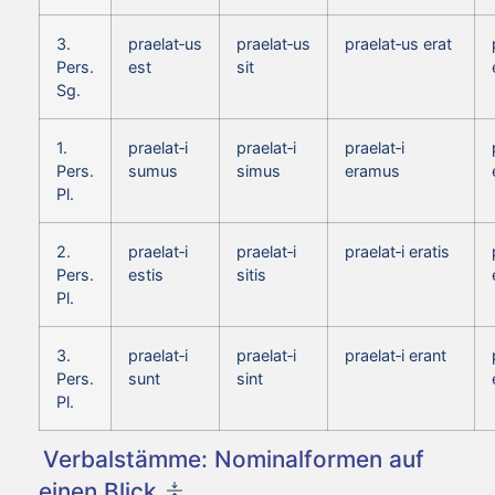
3.
praelat‑us
praelat‑us
praelat‑us erat
Pers.
est
sit
Sg.
1.
praelat‑i
praelat‑i
praelat‑i
Pers.
sumus
simus
eramus
Pl.
2.
praelat‑i
praelat‑i
praelat‑i eratis
Pers.
estis
sitis
Pl.
3.
praelat‑i
praelat‑i
praelat‑i erant
Pers.
sunt
sint
Pl.
Verbalstämme: Nominalformen auf
einen Blick