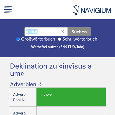
Suchen
X
Großwörterbuch
Schulwörterbuch
Werbefrei nutzen (5,99 EUR/Jahr)
Deklination zu «invīsus a
um»
Adverbien
Adverb
invis‑e
Positiv
Adverb