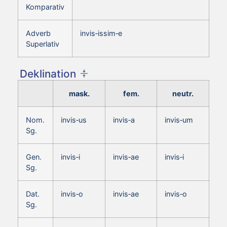
Komparativ
Adverb
invis‑issim‑e
Superlativ
Deklination
mask.
fem.
neutr.
Nom.
invis‑us
invis‑a
invis‑um
Sg.
Gen.
invis‑i
invis‑ae
invis‑i
Sg.
Dat.
invis‑o
invis‑ae
invis‑o
Sg.