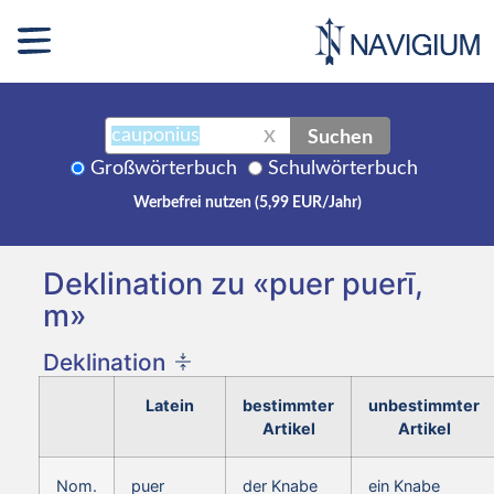
Suchen
X
Großwörterbuch
Schulwörterbuch
Werbefrei nutzen (5,99 EUR/Jahr)
Deklination zu «puer puerī,
m»
Deklination
Latein
bestimmter
unbestimmter
Artikel
Artikel
Nom.
puer
der Knabe
ein Knabe