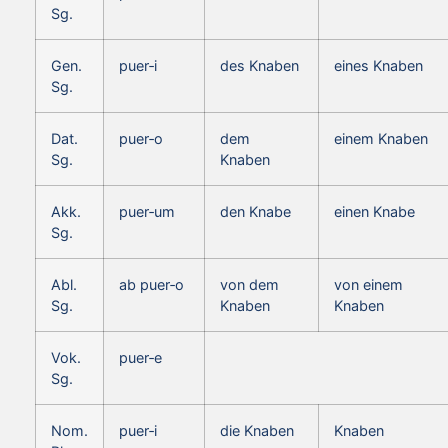
Sg.
Gen.
puer‑i
des Knaben
eines Knaben
Sg.
Dat.
puer‑o
dem
einem Knaben
Sg.
Knaben
Akk.
puer‑um
den Knabe
einen Knabe
Sg.
Abl.
ab puer‑o
von dem
von einem
Sg.
Knaben
Knaben
Vok.
puer‑e
Sg.
Nom.
puer‑i
die Knaben
Knaben