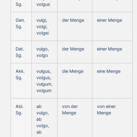
Sg.
volgus
Gen.
vulgi,
der Menge
einer Menge
Sg.
volgi,
volgei
Dat.
vulgo,
der Menge
einer Menge
Sg.
volgo
Akk.
vulgus,
die Menge
eine Menge
Sg.
volgus,
vulgum,
volgum
Abl.
ab
von der
von einer
Sg.
vulgo,
Menge
Menge
ab
volgo,
ab