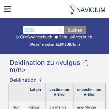
Suchen
X
Großwörterbuch
Schulwörterbuch
Werbefrei nutzen (5,99 EUR/Jahr)
Deklination zu «vulgus -ī,
m/n»
Deklination
Latein
bestimmter
unbestimmter
Artikel
Artikel
Nom.
vulgus,
die Menge
eine Menge