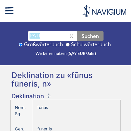
Suchen
X
Großwörterbuch
Schulwörterbuch
Werbefrei nutzen (5,99 EUR/Jahr)
Deklination zu «fūnus
fūneris, n»
Deklination
Nom.
funus
Sg.
Gen.
funer‑is