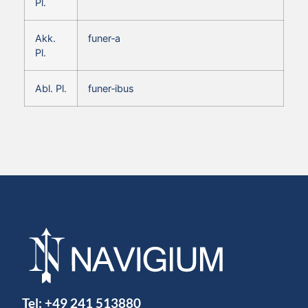
Pl.
Akk.
funer‑a
Pl.
Abl. Pl.
funer‑ibus
Tel:
+49 241 513880