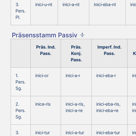
3.
inici‑u‑nt
inici‑a‑nt
inici‑eba‑nt
ini
Pers.
Pl.
Präsensstamm Passiv
Präs. Ind.
Präs.
Imperf. Ind.
Pass.
Konj.
Pass.
K
Pass.
1.
inici‑or
inici‑a‑r
inici‑eba‑r
in
Pers.
Sg.
2.
inice‑ris
inici‑a‑ris,
inici‑eba‑ris,
in
Pers.
inici‑a‑re
inici‑eba‑re
in
Sg.
3.
inici‑tur
inici‑a‑tur
inici‑eba‑tur
in