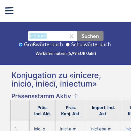
Suchen
X
Großwörterbuch
Schulwörterbuch
Werbefrei nutzen (5,99 EUR/Jahr)
Konjugation zu «inicere,
iniciō, iniēcī, iniectum»
Präsensstamm Aktiv
Präs.
Präs.
Imperf. Ind.
Ind. Akt.
Konj. Akt.
Akt.
K
1.
inici‑o
inici‑a‑m
inici‑eba‑m
in