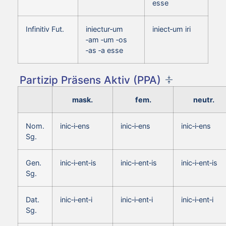
esse
Infinitiv Fut.
iniectur‑um
iniect‑um iri
‑am ‑um ‑os
‑as ‑a esse
Partizip Präsens Aktiv (PPA)
mask.
fem.
neutr.
Nom.
inic‑i‑ens
inic‑i‑ens
inic‑i‑ens
Sg.
Gen.
inic‑i‑ent‑is
inic‑i‑ent‑is
inic‑i‑ent‑is
Sg.
Dat.
inic‑i‑ent‑i
inic‑i‑ent‑i
inic‑i‑ent‑i
Sg.