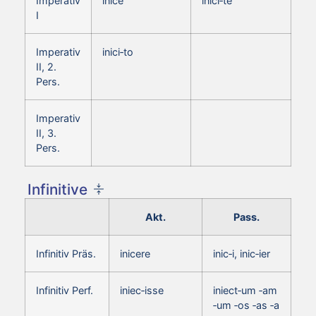
Imperativ
inice
inici‑te
I
Imperativ
inici‑to
II, 2.
Pers.
Imperativ
II, 3.
Pers.
Infinitive
Akt.
Pass.
Infinitiv Präs.
inicere
inic‑i, inic‑ier
Infinitiv Perf.
iniec‑isse
iniect‑um ‑am
‑um ‑os ‑as ‑a