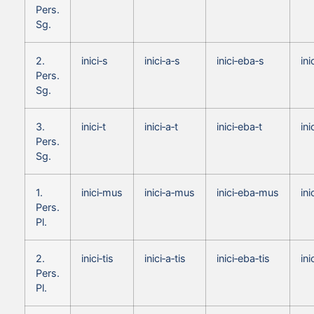
Pers.
Sg.
2.
inici‑s
inici‑a‑s
inici‑eba‑s
ini
Pers.
Sg.
3.
inici‑t
inici‑a‑t
inici‑eba‑t
ini
Pers.
Sg.
1.
inici‑mus
inici‑a‑mus
inici‑eba‑mus
in
Pers.
Pl.
2.
inici‑tis
inici‑a‑tis
inici‑eba‑tis
ini
Pers.
Pl.