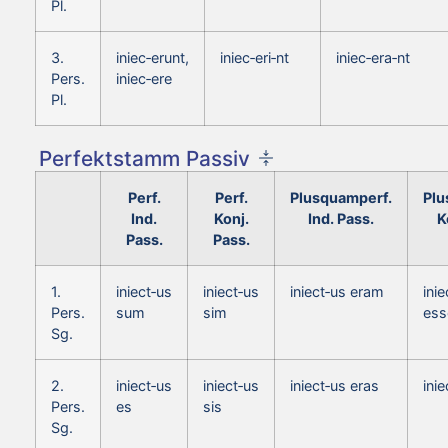
Pl.
3.
iniec‑erunt,
iniec‑eri‑nt
iniec‑era‑nt
Pers.
iniec‑ere
Pl.
Perfektstamm Passiv
Perf.
Perf.
Plusquamperf.
Plu
Ind.
Konj.
Ind. Pass.
K
Pass.
Pass.
1.
iniect‑us
iniect‑us
iniect‑us eram
inie
Pers.
sum
sim
es
Sg.
2.
iniect‑us
iniect‑us
iniect‑us eras
ini
Pers.
es
sis
Sg.