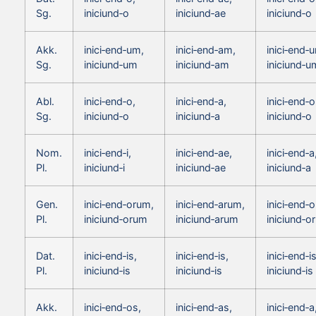
Sg.
iniciund‑o
iniciund‑ae
iniciund‑o
Akk.
inici‑end‑um,
inici‑end‑am,
inici‑end‑
Sg.
iniciund‑um
iniciund‑am
iniciund‑u
Abl.
inici‑end‑o,
inici‑end‑a,
inici‑end‑o
Sg.
iniciund‑o
iniciund‑a
iniciund‑o
Nom.
inici‑end‑i,
inici‑end‑ae,
inici‑end‑a
Pl.
iniciund‑i
iniciund‑ae
iniciund‑a
Gen.
inici‑end‑orum,
inici‑end‑arum,
inici‑end‑
Pl.
iniciund‑orum
iniciund‑arum
iniciund‑o
Dat.
inici‑end‑is,
inici‑end‑is,
inici‑end‑is
Pl.
iniciund‑is
iniciund‑is
iniciund‑is
Akk.
inici‑end‑os,
inici‑end‑as,
inici‑end‑a