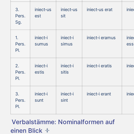
3.
iniect‑us
iniect‑us
iniect‑us erat
ini
Pers.
est
sit
Sg.
1.
iniect‑i
iniect‑i
iniect‑i eramus
inie
Pers.
sumus
simus
es
Pl.
2.
iniect‑i
iniect‑i
iniect‑i eratis
inie
Pers.
estis
sitis
Pl.
3.
iniect‑i
iniect‑i
iniect‑i erant
inie
Pers.
sunt
sint
Pl.
Verbalstämme: Nominalformen auf
einen Blick