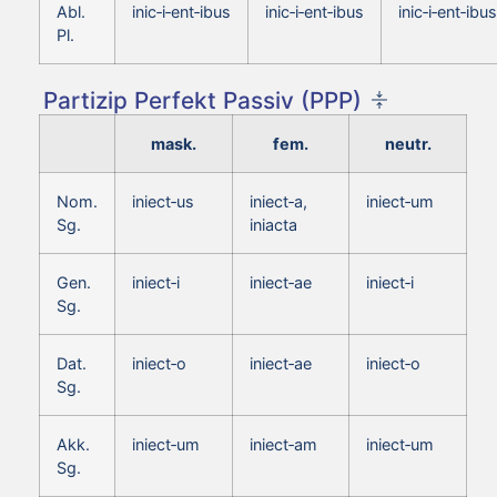
Abl.
inic‑i‑ent‑ibus
inic‑i‑ent‑ibus
inic‑i‑ent‑ibus
Pl.
Partizip Perfekt Passiv (PPP)
mask.
fem.
neutr.
Nom.
iniect‑us
iniect‑a,
iniect‑um
Sg.
iniacta
Gen.
iniect‑i
iniect‑ae
iniect‑i
Sg.
Dat.
iniect‑o
iniect‑ae
iniect‑o
Sg.
Akk.
iniect‑um
iniect‑am
iniect‑um
Sg.