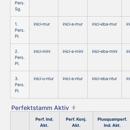
Pers.
Sg.
1.
inici‑mur
inici‑a‑mur
inici‑eba‑mur
i
Pers.
Pl.
2.
inici‑mini
inici‑a‑mini
inici‑eba‑mini
in
Pers.
Pl.
3.
inici‑u‑ntur
inici‑a‑ntur
inici‑eba‑ntur
in
Pers.
Pl.
Perfektstamm Aktiv
Perf. Ind.
Perf. Konj.
Plusquamperf.
Akt.
Akt.
Ind. Akt.