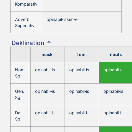
Komparativ
Adverb
opinabil‑issim‑e
Superlativ
Deklination
mask.
fem.
neutr.
Nom.
opinabil‑is
opinabil‑is
opinabil‑e
Sg.
Gen.
opinabil‑is
opinabil‑is
opinabil‑is
Sg.
Dat.
opinabil‑i
opinabil‑i
opinabil‑i
Sg.