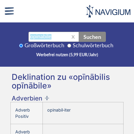
Suchen
X
Großwörterbuch
Schulwörterbuch
Werbefrei nutzen (5,99 EUR/Jahr)
Deklination zu «opīnābilis
opīnābile»
Adverbien
Adverb
opinabil‑iter
Positiv
Adverb