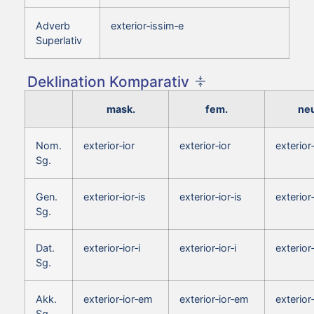
Adverb
exterior‑issim‑e
Superlativ
Deklination Komparativ
mask.
fem.
neu
Nom.
exterior‑ior
exterior‑ior
exterior
Sg.
Gen.
exterior‑ior‑is
exterior‑ior‑is
exterior‑
Sg.
Dat.
exterior‑ior‑i
exterior‑ior‑i
exterior‑
Sg.
Akk.
exterior‑ior‑em
exterior‑ior‑em
exterior
Sg.