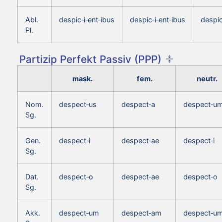
Abl.
despic‑i‑ent‑ibus
despic‑i‑ent‑ibus
despic
Pl.
Partizip Perfekt Passiv (PPP)
mask.
fem.
neutr.
Nom.
despect‑us
despect‑a
despect‑u
Sg.
Gen.
despect‑i
despect‑ae
despect‑i
Sg.
Dat.
despect‑o
despect‑ae
despect‑o
Sg.
Akk.
despect‑um
despect‑am
despect‑u