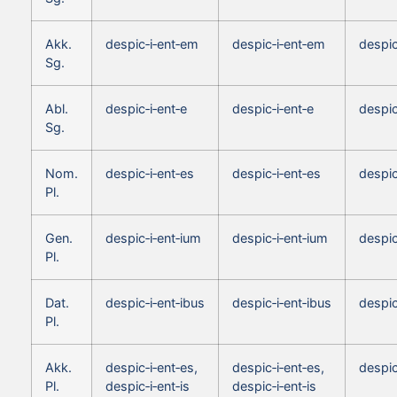
Akk.
despic‑i‑ent‑em
despic‑i‑ent‑em
despic
Sg.
Abl.
despic‑i‑ent‑e
despic‑i‑ent‑e
despic
Sg.
Nom.
despic‑i‑ent‑es
despic‑i‑ent‑es
despic
Pl.
Gen.
despic‑i‑ent‑ium
despic‑i‑ent‑ium
despic
Pl.
Dat.
despic‑i‑ent‑ibus
despic‑i‑ent‑ibus
despic
Pl.
Akk.
despic‑i‑ent‑es,
despic‑i‑ent‑es,
despic
Pl.
despic‑i‑ent‑is
despic‑i‑ent‑is