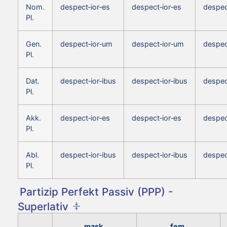
Nom.
despect‑ior‑es
despect‑ior‑es
despec
Pl.
Gen.
despect‑ior‑um
despect‑ior‑um
despec
Pl.
Dat.
despect‑ior‑ibus
despect‑ior‑ibus
despec
Pl.
Akk.
despect‑ior‑es
despect‑ior‑es
despec
Pl.
Abl.
despect‑ior‑ibus
despect‑ior‑ibus
despec
Pl.
Partizip Perfekt Passiv (PPP) -
Superlativ
mask.
fem.