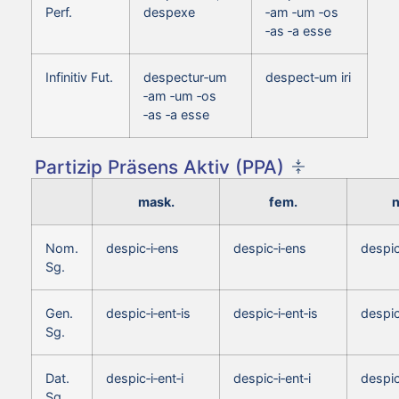
Perf.
despexe
‑am ‑um ‑os
‑as ‑a esse
Infinitiv Fut.
despectur‑um
despect‑um iri
‑am ‑um ‑os
‑as ‑a esse
Partizip Präsens Aktiv (PPA)
mask.
fem.
n
Nom.
despic‑i‑ens
despic‑i‑ens
despic
Sg.
Gen.
despic‑i‑ent‑is
despic‑i‑ent‑is
despic
Sg.
Dat.
despic‑i‑ent‑i
despic‑i‑ent‑i
despic
Sg.