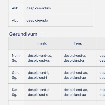
Akk.
despici‑e‑ndum
Abl.
despici‑e‑ndo
Gerundivum
mask.
fem.
Nom.
despici‑end‑us,
despici‑end‑a,
des
Sg.
despiciund‑us
despiciund‑a
des
Gen.
despici‑end‑i,
despici‑end‑ae,
des
Sg.
despiciund‑i
despiciund‑ae
des
Dat.
despici‑end‑o,
despici‑end‑ae,
des
Sg.
despiciund‑o
despiciund‑ae
des