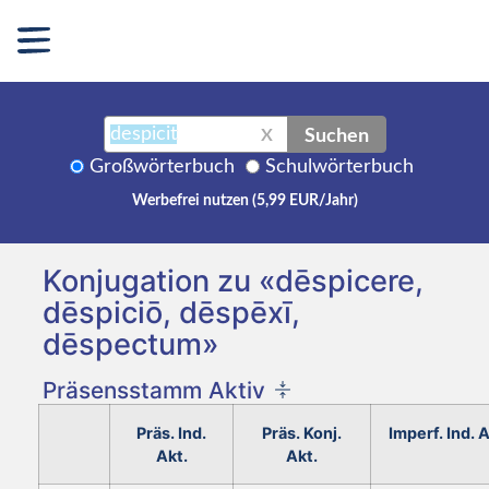
Suchen
X
Großwörterbuch
Schulwörterbuch
Werbefrei nutzen (5,99 EUR/Jahr)
Konjugation zu «dēspicere,
dēspiciō, dēspēxī,
dēspectum»
Präsensstamm Aktiv
Präs. Ind.
Präs. Konj.
Imperf. Ind. A
Akt.
Akt.