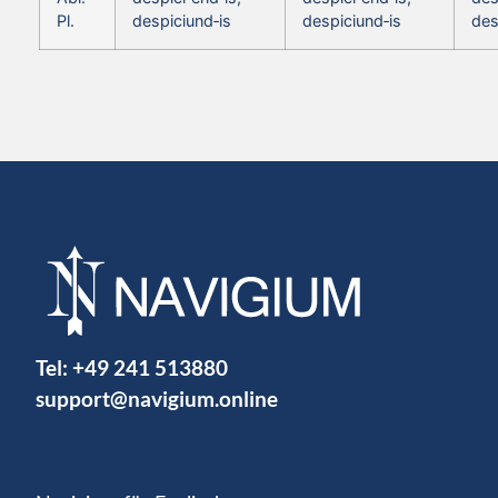
Pl.
despiciund‑is
despiciund‑is
des
Tel:
+49 241 513880
support@navigium.online