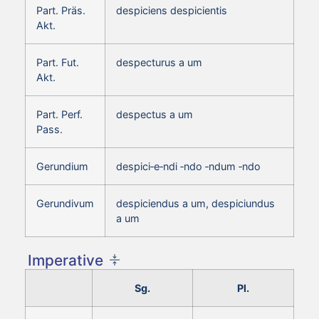
Part. Präs.
despiciens despicientis
Akt.
Part. Fut.
despecturus a um
Akt.
Part. Perf.
despectus a um
Pass.
Gerundium
despici‑e‑ndi ‑ndo ‑ndum ‑ndo
Gerundivum
despiciendus a um, despiciundus
a um
Imperative
Sg.
Pl.