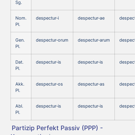
Sg.
Nom.
despectur‑i
despectur‑ae
despect
Pl.
Gen.
despectur‑orum
despectur‑arum
despec
Pl.
Dat.
despectur‑is
despectur‑is
despect
Pl.
Akk.
despectur‑os
despectur‑as
despect
Pl.
Abl.
despectur‑is
despectur‑is
despect
Pl.
Partizip Perfekt Passiv (PPP) -