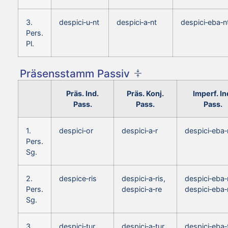
3.
despici‑u‑nt
despici‑a‑nt
despici‑eba‑n
Pers.
Pl.
Präsensstamm Passiv
Präs. Ind.
Präs. Konj.
Imperf. In
Pass.
Pass.
Pass.
1.
despici‑or
despici‑a‑r
despici‑eba‑
Pers.
Sg.
2.
despice‑ris
despici‑a‑ris,
despici‑eba‑r
Pers.
despici‑a‑re
despici‑eba‑
Sg.
3.
despici‑tur
despici‑a‑tur
despici‑eba‑