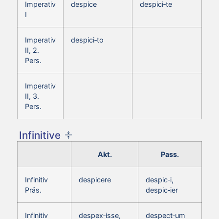
Imperativ
despice
despici‑te
I
Imperativ
despici‑to
II, 2.
Pers.
Imperativ
II, 3.
Pers.
Infinitive
Akt.
Pass.
Infinitiv
despicere
despic‑i,
Präs.
despic‑ier
Infinitiv
despex‑isse,
despect‑um