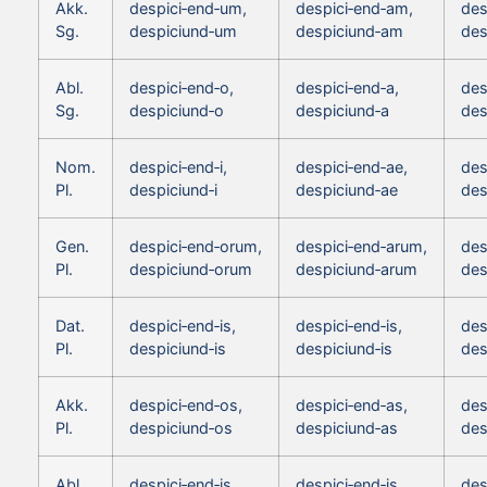
Akk.
despici‑end‑um,
despici‑end‑am,
des
Sg.
despiciund‑um
despiciund‑am
des
Abl.
despici‑end‑o,
despici‑end‑a,
des
Sg.
despiciund‑o
despiciund‑a
des
Nom.
despici‑end‑i,
despici‑end‑ae,
des
Pl.
despiciund‑i
despiciund‑ae
des
Gen.
despici‑end‑orum,
despici‑end‑arum,
des
Pl.
despiciund‑orum
despiciund‑arum
des
Dat.
despici‑end‑is,
despici‑end‑is,
des
Pl.
despiciund‑is
despiciund‑is
des
Akk.
despici‑end‑os,
despici‑end‑as,
des
Pl.
despiciund‑os
despiciund‑as
des
Abl.
despici‑end‑is,
despici‑end‑is,
des