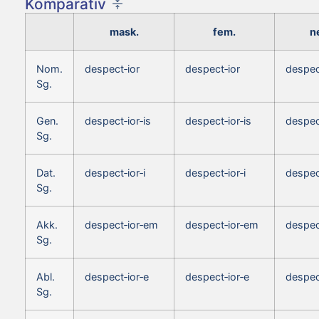
Komparativ
mask.
fem.
n
Nom.
despect‑ior
despect‑ior
despec
Sg.
Gen.
despect‑ior‑is
despect‑ior‑is
despect
Sg.
Dat.
despect‑ior‑i
despect‑ior‑i
despect
Sg.
Akk.
despect‑ior‑em
despect‑ior‑em
despec
Sg.
Abl.
despect‑ior‑e
despect‑ior‑e
despec
Sg.