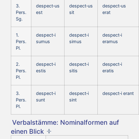
3.
despect‑us
despect‑us
despect‑us
Pers.
est
sit
erat
Sg.
1.
despect‑i
despect‑i
despect‑i
Pers.
sumus
simus
eramus
Pl.
2.
despect‑i
despect‑i
despect‑i
Pers.
estis
sitis
eratis
Pl.
3.
despect‑i
despect‑i
despect‑i erant
Pers.
sunt
sint
Pl.
Verbalstämme: Nominalformen auf
einen Blick