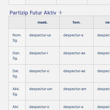
Partizip Futur Aktiv
mask.
fem.
ne
Nom.
despectur‑us
despectur‑a
despec
Sg.
Gen.
despectur‑i
despectur‑ae
despect
Sg.
Dat.
despectur‑o
despectur‑ae
despec
Sg.
Akk.
despectur‑um
despectur‑am
despec
Sg.
Abl.
despectur‑o
despectur‑a
despec