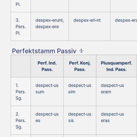
Pl.
3.
despex‑erunt,
despex‑eri‑nt
despex‑er
Pers.
despex‑ere
Pl.
Perfektstamm Passiv
Perf. Ind.
Perf. Konj.
Plusquamperf.
Pass.
Pass.
Ind. Pass.
1.
despect‑us
despect‑us
despect‑us
Pers.
sum
sim
eram
Sg.
2.
despect‑us
despect‑us
despect‑us
Pers.
es
sis
eras
Sg.