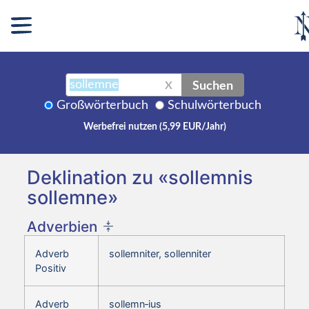
Suchen
X
Großwörterbuch
Schulwörterbuch
Werbefrei nutzen (5,99 EUR/Jahr)
Deklination zu «sollemnis
sollemne»
Adverbien
Adverb
sollemniter, sollenniter
Positiv
Adverb
sollemn‑ius