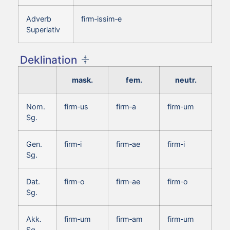
Adverb
firm‑issim‑e
Superlativ
Deklination
mask.
fem.
neutr.
Nom.
firm‑us
firm‑a
firm‑um
Sg.
Gen.
firm‑i
firm‑ae
firm‑i
Sg.
Dat.
firm‑o
firm‑ae
firm‑o
Sg.
Akk.
firm‑um
firm‑am
firm‑um
Sg.