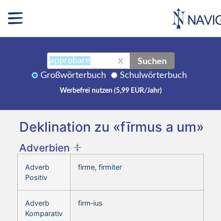
Suchen
X
Großwörterbuch
Schulwörterbuch
Werbefrei nutzen (5,99 EUR/Jahr)
Deklination zu «fīrmus a um»
Adverbien
Adverb
firme, firmiter
Positiv
Adverb
firm‑ius
Komparativ