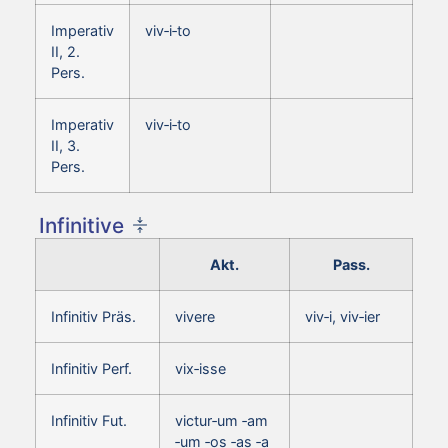
Imperativ
viv‑i‑to
II, 2.
Pers.
Imperativ
viv‑i‑to
II, 3.
Pers.
Infinitive
Akt.
Pass.
Infinitiv Präs.
vivere
viv‑i, viv‑ier
Infinitiv Perf.
vix‑isse
Infinitiv Fut.
victur‑um ‑am
‑um ‑os ‑as ‑a