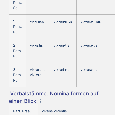
Pers.
Sg.
1.
vix‑imus
vix‑eri‑mus
vix‑era‑mus
Pers.
Pl.
2.
vix‑istis
vix‑eri‑tis
vix‑era‑tis
Pers.
Pl.
3.
vix‑erunt,
vix‑eri‑nt
vix‑era‑nt
Pers.
vix‑ere
Pl.
Verbalstämme: Nominalformen auf
einen Blick
Part. Präs.
vivens viventis