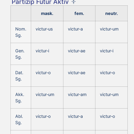
Partizip Futur Aktiv
mask.
fem.
neutr.
Nom.
victur‑us
victur‑a
victur‑um
Sg.
Gen.
victur‑i
victur‑ae
victur‑i
Sg.
Dat.
victur‑o
victur‑ae
victur‑o
Sg.
Akk.
victur‑um
victur‑am
victur‑um
Sg.
Abl.
victur‑o
victur‑a
victur‑o
Sg.