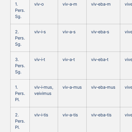
1.
viv‑o
viv‑a‑m
viv‑eba‑m
viv
Pers.
Sg.
2.
viv‑i‑s
viv‑a‑s
viv‑eba‑s
viv
Pers.
Sg.
3.
viv‑i‑t
viv‑a‑t
viv‑eba‑t
vive
Pers.
Sg.
1.
viv‑i‑mus,
viv‑a‑mus
viv‑eba‑mus
viv
Pers.
veivimus
Pl.
2.
viv‑i‑tis
viv‑a‑tis
viv‑eba‑tis
vive
Pers.
Pl.