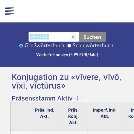
Suchen
X
Großwörterbuch
Schulwörterbuch
Werbefrei nutzen (5,99 EUR/Jahr)
Konjugation zu «vīvere, vīvō,
vīxī, vīctūrus»
Präsensstamm Aktiv
Präs. Ind.
Präs.
Imperf. Ind.
I
Akt.
Konj.
Akt.
Ko
Akt.