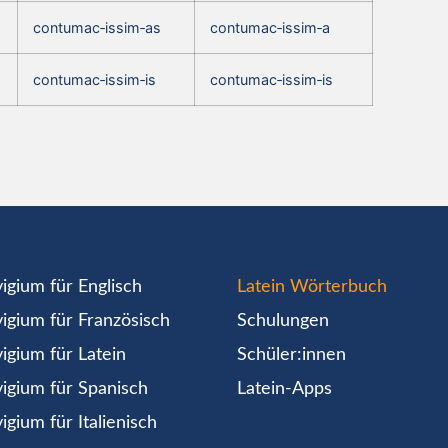
contumac‑issim‑as
contumac‑issim‑a
contumac‑issim‑is
contumac‑issim‑is
igium für Englisch
Latein Wörterbuch
igium für Französisch
Schulungen
igium für Latein
Schüler:innen
igium für Spanisch
Latein-Apps
igium für Italienisch