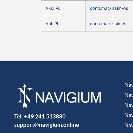
Akk. Pl.
contumac‑issim‑os
Abl. Pl.
contumac‑issim‑is
Nav
Nav
Nav
Tel:
+49 241 513880
Nav
support@navigium.online
Nav