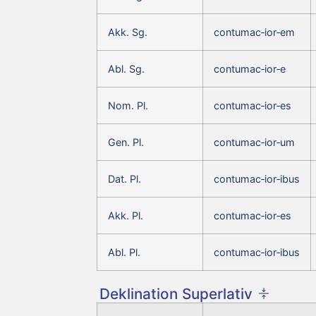
Akk. Sg.
contumac‑ior‑em
Abl. Sg.
contumac‑ior‑e
Nom. Pl.
contumac‑ior‑es
Gen. Pl.
contumac‑ior‑um
Dat. Pl.
contumac‑ior‑ibus
Akk. Pl.
contumac‑ior‑es
Abl. Pl.
contumac‑ior‑ibus
Deklination Superlativ