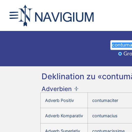
Gro
Deklination zu «contu
Adverbien
Adverb Positiv
contumaciter
Adverb Komparativ
contumacius
Adverb Superlativ
contumacissime