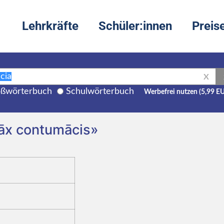
Lehrkräfte
Schüler:innen
Preis
X
ßwörterbuch
Schulwörterbuch
Werbefrei nutzen (5,99 E
māx contumācis»