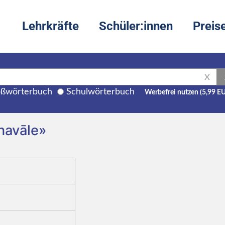
Lehrkräfte
Schüler:innen
Preis
X
ßwörterbuch
Schulwörterbuch
Werbefrei nutzen (5,99 E
 navāle»