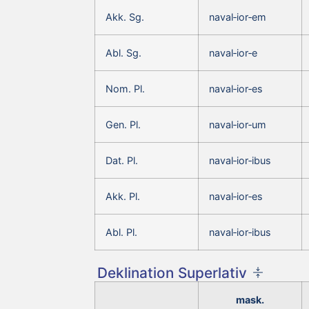
Akk. Sg.
naval‑ior‑em
Abl. Sg.
naval‑ior‑e
Nom. Pl.
naval‑ior‑es
Gen. Pl.
naval‑ior‑um
Dat. Pl.
naval‑ior‑ibus
Akk. Pl.
naval‑ior‑es
Abl. Pl.
naval‑ior‑ibus
Deklination Superlativ
mask.