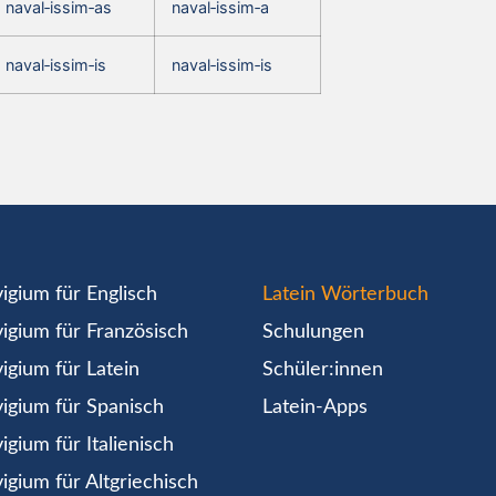
naval‑issim‑as
naval‑issim‑a
naval‑issim‑is
naval‑issim‑is
igium für Englisch
Latein Wörterbuch
igium für Französisch
Schulungen
igium für Latein
Schüler:innen
igium für Spanisch
Latein-Apps
igium für Italienisch
igium für Altgriechisch