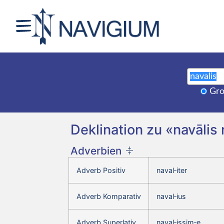
Gro
Deklination zu «navālis
Adverbien
Adverb Positiv
naval‑iter
Adverb Komparativ
naval‑ius
Adverb Superlativ
naval‑issim‑e