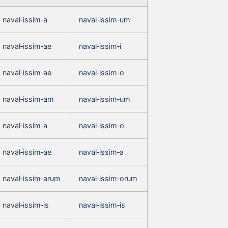
naval‑issim‑a
naval‑issim‑um
naval‑issim‑ae
naval‑issim‑i
naval‑issim‑ae
naval‑issim‑o
naval‑issim‑am
naval‑issim‑um
naval‑issim‑a
naval‑issim‑o
naval‑issim‑ae
naval‑issim‑a
naval‑issim‑arum
naval‑issim‑orum
naval‑issim‑is
naval‑issim‑is