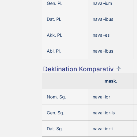
Gen. Pl.
naval‑ium
Dat. Pl.
naval‑ibus
Akk. Pl.
naval‑es
Abl. Pl.
naval‑ibus
Deklination Komparativ
mask.
Nom. Sg.
naval‑ior
Gen. Sg.
naval‑ior‑is
Dat. Sg.
naval‑ior‑i