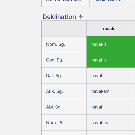
Deklination
mask.
Nom. Sg.
naval‑is
Gen. Sg.
naval‑is
Dat. Sg.
naval‑i
Akk. Sg.
naval‑em
Abl. Sg.
naval‑i
Nom. Pl.
naval‑es