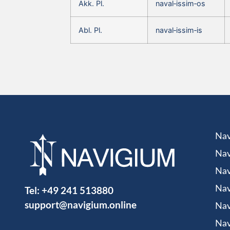
Akk. Pl.
naval‑issim‑os
Abl. Pl.
naval‑issim‑is
Nav
Nav
Nav
Tel:
+49 241 513880
Nav
support@navigium.online
Nav
Nav