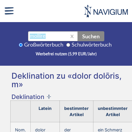
Suchen
X
Großwörterbuch
Schulwörterbuch
Werbefrei nutzen (5,99 EUR/Jahr)
Deklination zu «dolor dolōris,
m»
Deklination
Latein
bestimmter
unbestimmter
Artikel
Artikel
Nom.
dolor
der
ein Schmerz