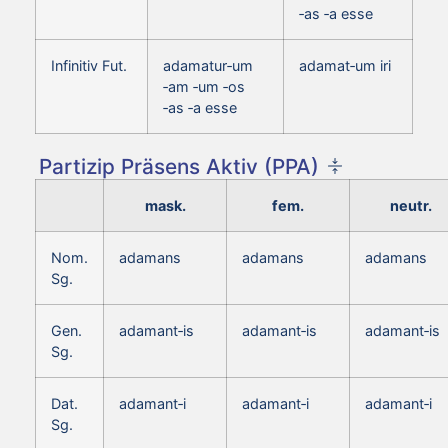
‑as ‑a esse
Infinitiv Fut.
adamatur‑um
adamat‑um iri
‑am ‑um ‑os
‑as ‑a esse
Partizip Präsens Aktiv (PPA)
mask.
fem.
neutr.
Nom.
adamans
adamans
adamans
Sg.
Gen.
adamant‑is
adamant‑is
adamant‑is
Sg.
Dat.
adamant‑i
adamant‑i
adamant‑i
Sg.