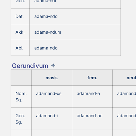
Gen.
adama‑ndi
Dat.
adama‑ndo
Akk.
adama‑ndum
Abl.
adama‑ndo
Gerundivum
mask.
fem.
neut
Nom.
adamand‑us
adamand‑a
adaman
Sg.
Gen.
adamand‑i
adamand‑ae
adamand
Sg.