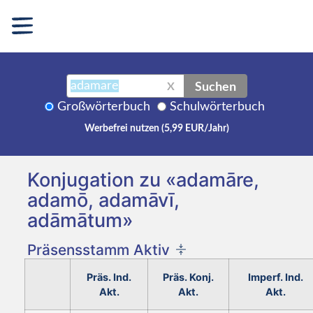
Suchen
X
Großwörterbuch
Schulwörterbuch
Werbefrei nutzen (5,99 EUR/Jahr)
Konjugation zu «adamāre,
adamō, adamāvī,
adāmātum»
Präsensstamm Aktiv
Präs. Ind.
Präs. Konj.
Imperf. Ind.
Akt.
Akt.
Akt.