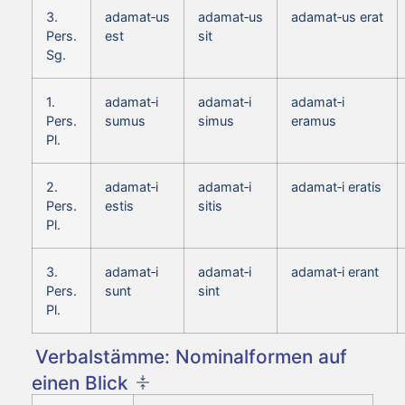
3.
adamat‑us
adamat‑us
adamat‑us erat
Pers.
est
sit
Sg.
1.
adamat‑i
adamat‑i
adamat‑i
Pers.
sumus
simus
eramus
Pl.
2.
adamat‑i
adamat‑i
adamat‑i eratis
Pers.
estis
sitis
Pl.
3.
adamat‑i
adamat‑i
adamat‑i erant
Pers.
sunt
sint
Pl.
Verbalstämme: Nominalformen auf
einen Blick