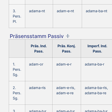
3.
adama‑nt
adam‑e‑nt
adama‑ba‑nt
Pers.
Pl.
Präsensstamm Passiv
Präs. Ind.
Präs. Konj.
Imperf. Ind.
Pass.
Pass.
Pass.
1.
adam‑or
adam‑e‑r
adama‑ba‑r
Pers.
Sg.
2.
adama‑ris
adam‑e‑ris,
adama‑ba‑ris,
Pers.
adam‑e‑re
adama‑ba‑re
Sg.
3.
adama‑tur
adam‑e‑tur
adama‑ba‑tur