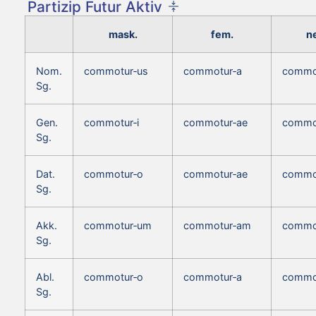
Partizip Futur Aktiv
mask.
fem.
ne
Nom.
commotur‑us
commotur‑a
commo
Sg.
Gen.
commotur‑i
commotur‑ae
commot
Sg.
Dat.
commotur‑o
commotur‑ae
commo
Sg.
Akk.
commotur‑um
commotur‑am
commo
Sg.
Abl.
commotur‑o
commotur‑a
commo
Sg.