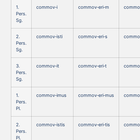
1.
commov‑i
commov‑eri‑m
commov
Pers.
Sg.
2.
commov‑isti
commov‑eri‑s
commov
Pers.
Sg.
3.
commov‑it
commov‑eri‑t
commov
Pers.
Sg.
1.
commov‑imus
commov‑eri‑mus
commov
Pers.
Pl.
2.
commov‑istis
commov‑eri‑tis
commov
Pers.
Pl.