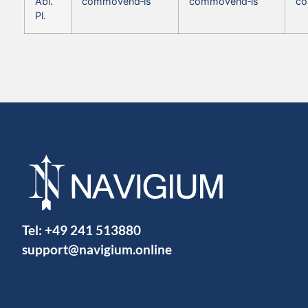
Abl.
commovend‑is
commovend‑is
co
Pl.
Tel:
+49 241 513880
support@navigium.online