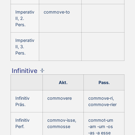
Imperativ
commove‑to
II, 2.
Pers.
Imperativ
II, 3.
Pers.
Infinitive
Akt.
Pass.
Infinitiv
commovere
commove‑ri,
Präs.
commove‑rier
Infinitiv
commov‑isse,
commot‑um
Perf.
commosse
‑am ‑um ‑os
‑as ‑a esse