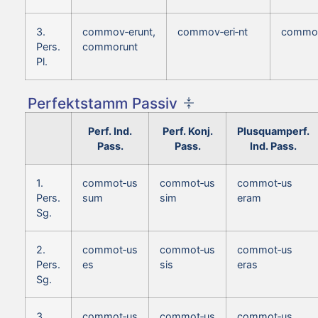
3.
commov‑erunt,
commov‑eri‑nt
commov
Pers.
commorunt
Pl.
Perfektstamm Passiv
Perf. Ind.
Perf. Konj.
Plusquamperf.
Pass.
Pass.
Ind. Pass.
1.
commot‑us
commot‑us
commot‑us
Pers.
sum
sim
eram
Sg.
2.
commot‑us
commot‑us
commot‑us
Pers.
es
sis
eras
Sg.
3.
commot‑us
commot‑us
commot‑us