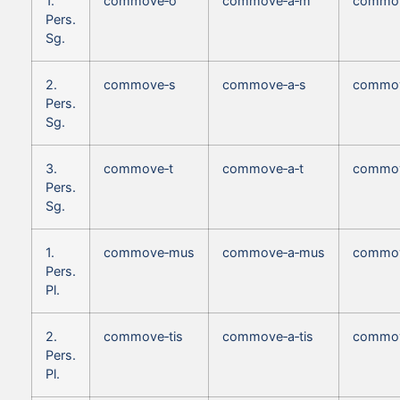
1.
commove‑o
commove‑a‑m
commo
Pers.
Sg.
2.
commove‑s
commove‑a‑s
commov
Pers.
Sg.
3.
commove‑t
commove‑a‑t
commov
Pers.
Sg.
1.
commove‑mus
commove‑a‑mus
commo
Pers.
Pl.
2.
commove‑tis
commove‑a‑tis
commov
Pers.
Pl.