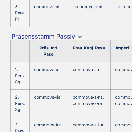
3.
commove‑nt
commove‑a‑nt
commov
Pers.
Pl.
Präsensstamm Passiv
Präs. Ind.
Präs. Konj. Pass.
Imperf. 
Pass.
1.
commove‑or
commove‑a‑r
commov
Pers.
Sg.
2.
commove‑ris
commove‑a‑ris,
commove
Pers.
commove‑a‑re
commov
Sg.
3.
commove‑tur
commove‑a‑tur
commove
Pers.