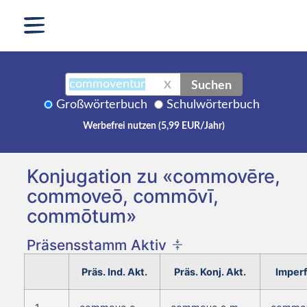
Suchen
X
Großwörterbuch
Schulwörterbuch
Werbefrei nutzen (5,99 EUR/Jahr)
Konjugation zu «commovēre,
commoveō, commōvī,
commōtum»
Präsensstamm Aktiv
Präs. Ind. Akt.
Präs. Konj. Akt.
Imperf.