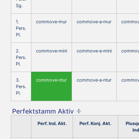
Sg.
1.
commove‑mur
commove‑a‑mur
commov
Pers.
Pl.
2.
commove‑mini
commove‑a‑mini
commove
Pers.
Pl.
3.
commove‑ntur
commove‑a‑ntur
commove
Pers.
Pl.
Perfektstamm Aktiv
Perf. Ind. Akt.
Perf. Konj. Akt.
Plusq
Ind