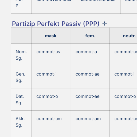
Pl.
Partizip Perfekt Passiv (PPP)
mask.
fem.
neutr.
Nom.
commot‑us
commot‑a
commot‑u
Sg.
Gen.
commot‑i
commot‑ae
commot‑i
Sg.
Dat.
commot‑o
commot‑ae
commot‑o
Sg.
Akk.
commot‑um
commot‑am
commot‑u
Sg.