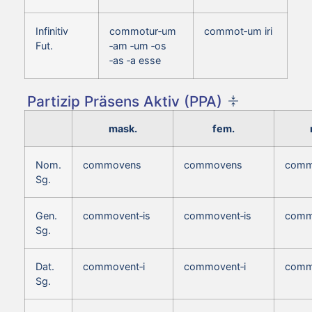
Infinitiv
commotur‑um
commot‑um iri
Fut.
‑am ‑um ‑os
‑as ‑a esse
Partizip Präsens Aktiv (PPA)
mask.
fem.
Nom.
commovens
commovens
comm
Sg.
Gen.
commovent‑is
commovent‑is
comm
Sg.
Dat.
commovent‑i
commovent‑i
comm
Sg.