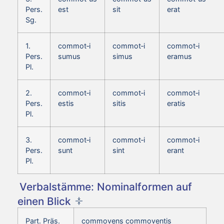
Pers.
est
sit
erat
Sg.
1.
commot‑i
commot‑i
commot‑i
Pers.
sumus
simus
eramus
Pl.
2.
commot‑i
commot‑i
commot‑i
Pers.
estis
sitis
eratis
Pl.
3.
commot‑i
commot‑i
commot‑i
Pers.
sunt
sint
erant
Pl.
Verbalstämme: Nominalformen auf
einen Blick
Part. Präs.
commovens commoventis