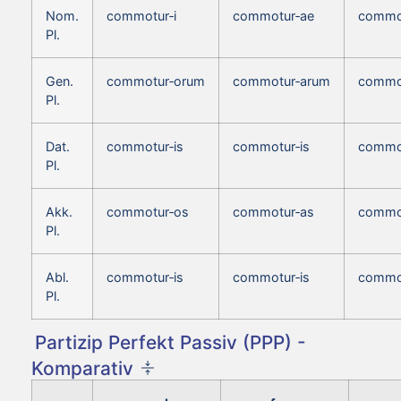
Nom.
commotur‑i
commotur‑ae
commo
Pl.
Gen.
commotur‑orum
commotur‑arum
commo
Pl.
Dat.
commotur‑is
commotur‑is
commot
Pl.
Akk.
commotur‑os
commotur‑as
commo
Pl.
Abl.
commotur‑is
commotur‑is
commot
Pl.
Partizip Perfekt Passiv (PPP) -
Komparativ