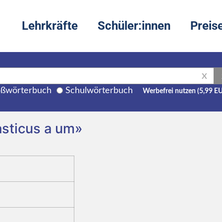
Lehrkräfte
Schüler:innen
Preis
X
ßwörterbuch
Schulwörterbuch
Werbefrei nutzen (5,99 E
asticus a um»