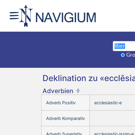
Gro
Deklination zu «ecclēsi
Adverbien
Adverb Positiv
ecclesiastic‑e
Adverb Komparativ
Adverb Superlativ
ecclesiastic‑issim‑e