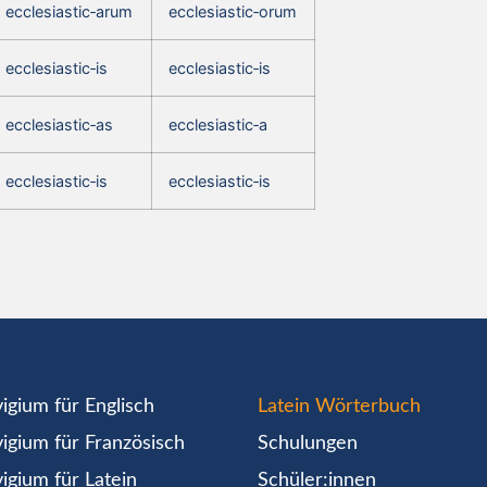
ecclesiastic‑arum
ecclesiastic‑orum
ecclesiastic‑is
ecclesiastic‑is
ecclesiastic‑as
ecclesiastic‑a
ecclesiastic‑is
ecclesiastic‑is
igium für Englisch
Latein Wörterbuch
igium für Französisch
Schulungen
igium für Latein
Schüler:innen