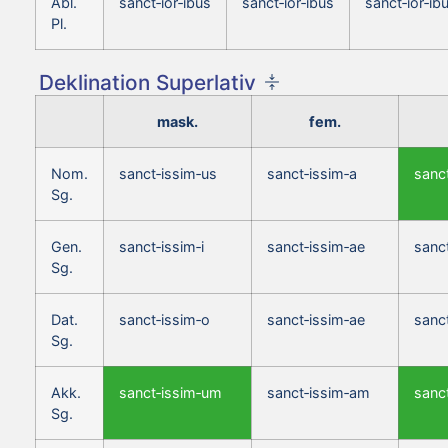
Abl.
sanct‑ior‑ibus
sanct‑ior‑ibus
sanct‑ior‑ib
Pl.
Deklination Superlativ
mask.
fem.
Nom.
sanct‑issim‑us
sanct‑issim‑a
sanc
Sg.
Gen.
sanct‑issim‑i
sanct‑issim‑ae
sanct
Sg.
Dat.
sanct‑issim‑o
sanct‑issim‑ae
sanc
Sg.
Akk.
sanct‑issim‑um
sanct‑issim‑am
sanc
Sg.