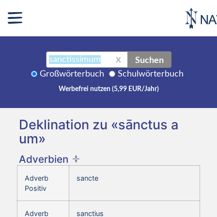
Suchen
X
Großwörterbuch
Schulwörterbuch
Werbefrei nutzen (5,99 EUR/Jahr)
Deklination zu «sānctus a
um»
Adverbien
Adverb
sancte
Positiv
Adverb
sanctius