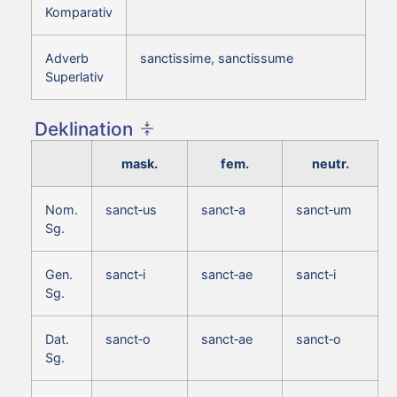
Komparativ
Adverb
sanctissime, sanctissume
Superlativ
Deklination
mask.
fem.
neutr.
Nom.
sanct‑us
sanct‑a
sanct‑um
Sg.
Gen.
sanct‑i
sanct‑ae
sanct‑i
Sg.
Dat.
sanct‑o
sanct‑ae
sanct‑o
Sg.