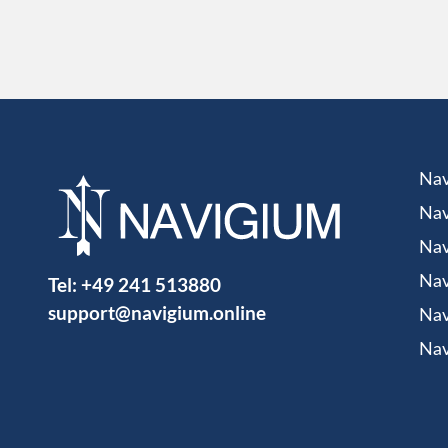
Nav
Nav
Nav
Tel:
+49 241 513880
Nav
support@navigium.online
Nav
Nav