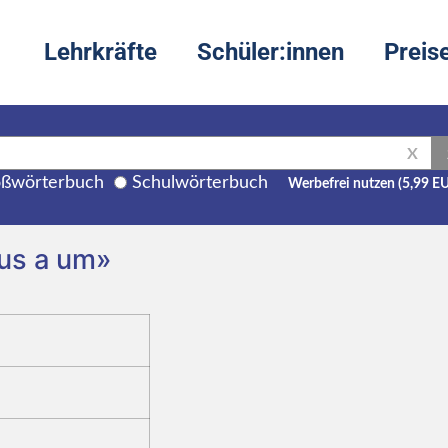
Lehrkräfte
Schüler:innen
Preis
X
ßwörterbuch
Schulwörterbuch
Werbefrei nutzen (5,99 E
ius a um»