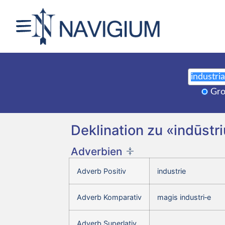
Gro
Deklination zu «indūstr
Adverbien
Adverb Positiv
industrie
Adverb Komparativ
magis industri‑e
Adverb Superlativ