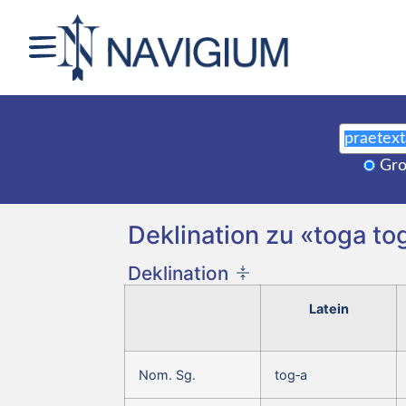
Gro
Deklination zu «toga to
Deklination
Latein
Nom. Sg.
tog‑a