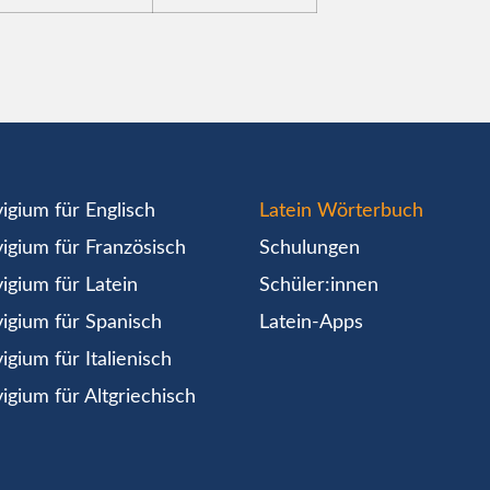
igium für Englisch
Latein Wörterbuch
igium für Französisch
Schulungen
igium für Latein
Schüler:innen
igium für Spanisch
Latein-Apps
igium für Italienisch
igium für Altgriechisch