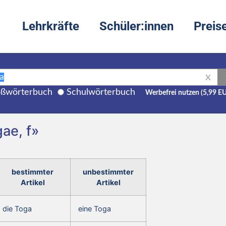
Lehrkräfte
Schüler:innen
Preis
X
ßwörterbuch
Schulwörterbuch
Werbefrei nutzen (5,99 E
gae, f»
bestimmter
unbestimmter
Artikel
Artikel
die Toga
eine Toga