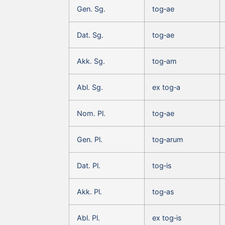
Gen. Sg.
tog‑ae
Dat. Sg.
tog‑ae
Akk. Sg.
tog‑am
Abl. Sg.
ex tog‑a
Nom. Pl.
tog‑ae
Gen. Pl.
tog‑arum
Dat. Pl.
tog‑is
Akk. Pl.
tog‑as
Abl. Pl.
ex tog‑is