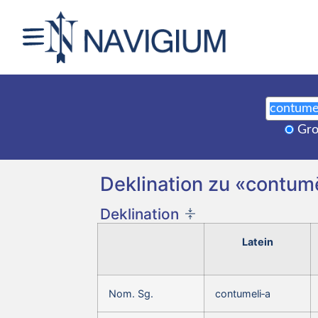
Gro
Deklination zu «contumē
Deklination
Latein
Nom. Sg.
contumeli‑a