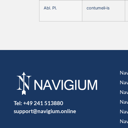
Abl. Pl.
contumeli‑is
Nav
Nav
Nav
Tel:
+49 241 513880
Nav
support@navigium.online
Nav
Nav