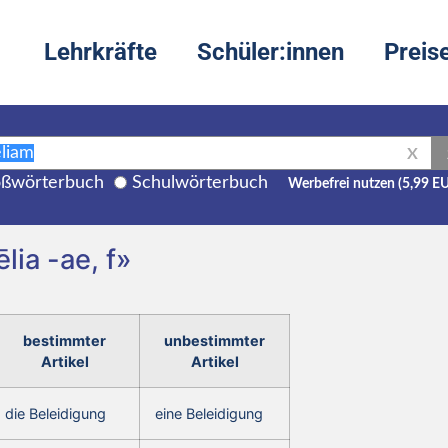
Lehrkräfte
Schüler:innen
Preis
X
ßwörterbuch
Schulwörterbuch
Werbefrei nutzen (5,99 E
lia -ae, f»
bestimmter
unbestimmter
Artikel
Artikel
die Beleidigung
eine Beleidigung