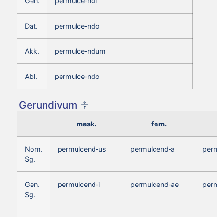
Gen.
permulce‑ndi
Dat.
permulce‑ndo
Akk.
permulce‑ndum
Abl.
permulce‑ndo
Gerundivum
mask.
fem.
Nom.
permulcend‑us
permulcend‑a
per
Sg.
Gen.
permulcend‑i
permulcend‑ae
perm
Sg.