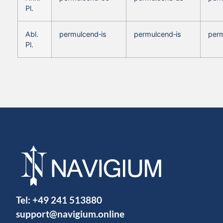
Pl.
Abl.
permulcend‑is
permulcend‑is
perm
Pl.
Tel:
+49 241 513880
support@navigium.online