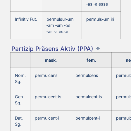
‑as ‑a esse
Infinitiv Fut.
permulsur‑um
permuls‑um iri
‑am ‑um ‑os
‑as ‑a esse
Partizip Präsens Aktiv (PPA)
mask.
fem.
ne
Nom.
permulcens
permulcens
permul
Sg.
Gen.
permulcent‑is
permulcent‑is
permulc
Sg.
Dat.
permulcent‑i
permulcent‑i
permulc
Sg.