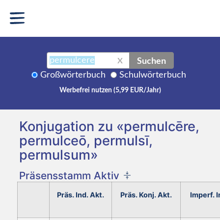
Suchen
X
Großwörterbuch
Schulwörterbuch
Werbefrei nutzen (5,99 EUR/Jahr)
Konjugation zu «permulcēre,
permulceō, permulsī,
permulsum»
Präsensstamm Aktiv
Präs. Ind. Akt.
Präs. Konj. Akt.
Imperf. I