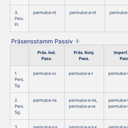
3.
permulce‑nt
permulce‑a‑nt
permulce
Pers.
Pl.
Präsensstamm Passiv
Präs. Ind.
Präs. Konj.
Imperf.
Pass.
Pass.
Pas
1.
permulce‑or
permulce‑a‑r
permulce‑
Pers.
Sg.
2.
permulce‑ris
permulce‑a‑ris,
permulce‑b
Pers.
permulce‑a‑re
permulce‑
Sg.
3.
permulce‑tur
permulce‑a‑tur
permulce‑