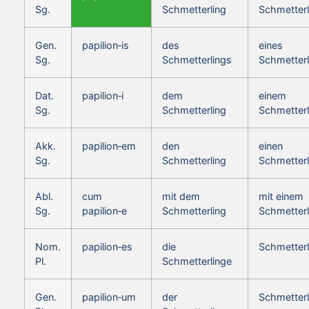
Sg.
Schmetterling
Schmetterl
Gen.
papilion‑is
des
eines
Sg.
Schmetterlings
Schmetterl
Dat.
papilion‑i
dem
einem
Sg.
Schmetterling
Schmetterl
Akk.
papilion‑em
den
einen
Sg.
Schmetterling
Schmetterl
Abl.
cum
mit dem
mit einem
Sg.
papilion‑e
Schmetterling
Schmetterl
Nom.
papilion‑es
die
Schmetterl
Pl.
Schmetterlinge
Gen.
papilion‑um
der
Schmetterl