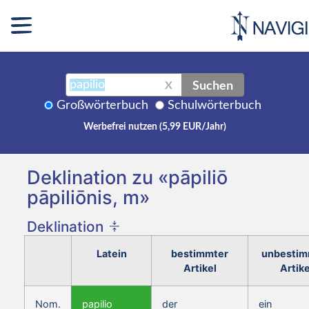
Suchen
X
Großwörterbuch
Schulwörterbuch
Werbefrei nutzen (5,99 EUR/Jahr)
Deklination zu «pāpiliō
pāpiliōnis, m»
Deklination
Latein
bestimmter
unbestim
Artikel
Artike
Nom.
papilio
der
ein