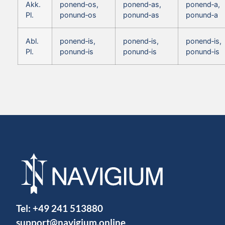
Akk.
ponend‑os,
ponend‑as,
ponend‑a,
Pl.
ponund‑os
ponund‑as
ponund‑a
Abl.
ponend‑is,
ponend‑is,
ponend‑is,
Pl.
ponund‑is
ponund‑is
ponund‑is
Tel:
+49 241 513880
support@navigium.online