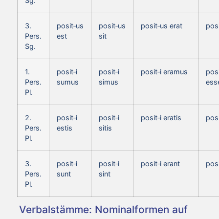
Sg.
3.
posit‑us
posit‑us
posit‑us erat
pos
Pers.
est
sit
Sg.
1.
posit‑i
posit‑i
posit‑i eramus
posi
Pers.
sumus
simus
ess
Pl.
2.
posit‑i
posit‑i
posit‑i eratis
posi
Pers.
estis
sitis
Pl.
3.
posit‑i
posit‑i
posit‑i erant
posi
Pers.
sunt
sint
Pl.
Verbalstämme: Nominalformen auf