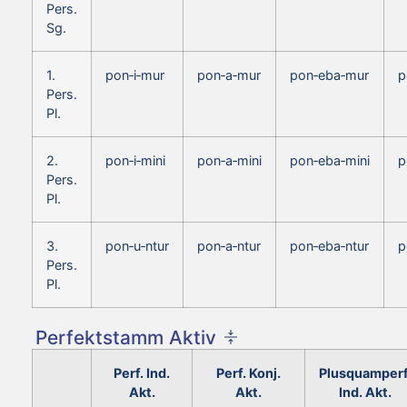
Pers.
Sg.
1.
pon‑i‑mur
pon‑a‑mur
pon‑eba‑mur
p
Pers.
Pl.
2.
pon‑i‑mini
pon‑a‑mini
pon‑eba‑mini
p
Pers.
Pl.
3.
pon‑u‑ntur
pon‑a‑ntur
pon‑eba‑ntur
p
Pers.
Pl.
Perfektstamm Aktiv
Perf. Ind.
Perf. Konj.
Plusquamperf
Akt.
Akt.
Ind. Akt.