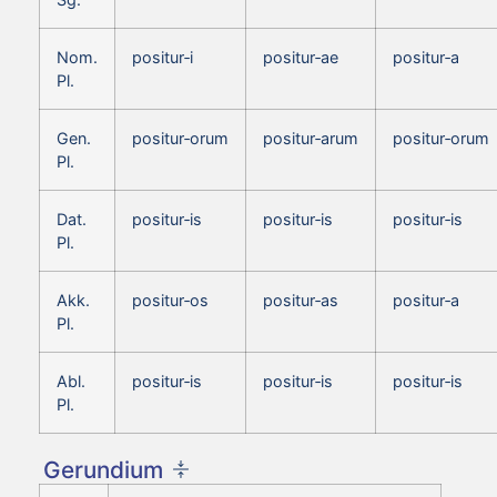
Nom.
positur‑i
positur‑ae
positur‑a
Pl.
Gen.
positur‑orum
positur‑arum
positur‑orum
Pl.
Dat.
positur‑is
positur‑is
positur‑is
Pl.
Akk.
positur‑os
positur‑as
positur‑a
Pl.
Abl.
positur‑is
positur‑is
positur‑is
Pl.
Gerundium