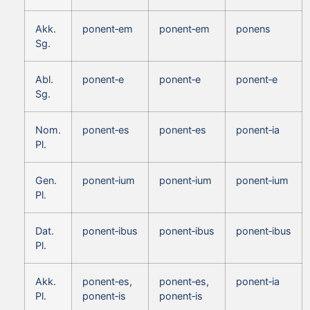
Akk.
ponent‑em
ponent‑em
ponens
Sg.
Abl.
ponent‑e
ponent‑e
ponent‑e
Sg.
Nom.
ponent‑es
ponent‑es
ponent‑ia
Pl.
Gen.
ponent‑ium
ponent‑ium
ponent‑ium
Pl.
Dat.
ponent‑ibus
ponent‑ibus
ponent‑ibus
Pl.
Akk.
ponent‑es,
ponent‑es,
ponent‑ia
Pl.
ponent‑is
ponent‑is