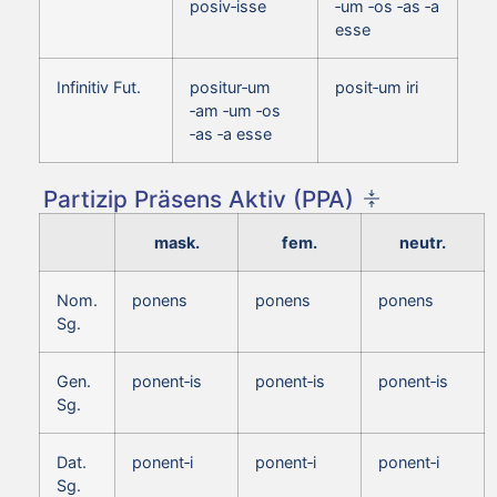
posiv‑isse
‑um ‑os ‑as ‑a
esse
Infinitiv Fut.
positur‑um
posit‑um iri
‑am ‑um ‑os
‑as ‑a esse
Partizip Präsens Aktiv (PPA)
mask.
fem.
neutr.
Nom.
ponens
ponens
ponens
Sg.
Gen.
ponent‑is
ponent‑is
ponent‑is
Sg.
Dat.
ponent‑i
ponent‑i
ponent‑i
Sg.