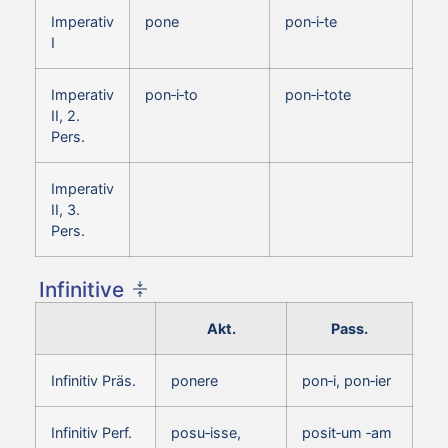
Imperativ
pone
pon‑i‑te
I
Imperativ
pon‑i‑to
pon‑i‑tote
II, 2.
Pers.
Imperativ
II, 3.
Pers.
Infinitive
Akt.
Pass.
Infinitiv Präs.
ponere
pon‑i, pon‑ier
Infinitiv Perf.
posu‑isse,
posit‑um ‑am