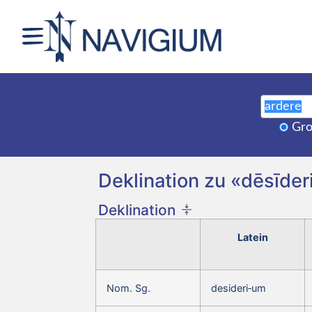
Gro
Deklination zu «dēsīder
Deklination
Latein
Nom. Sg.
desideri‑um