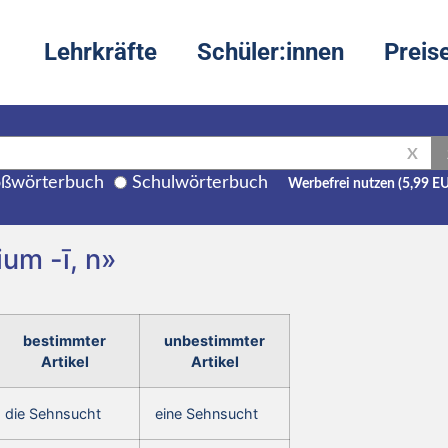
Lehrkräfte
Schüler:innen
Preis
X
ßwörterbuch
Schulwörterbuch
Werbefrei nutzen (5,99 E
ium -ī, n»
bestimmter
unbestimmter
Artikel
Artikel
die Sehnsucht
eine Sehnsucht