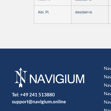
Abl. Pl.
desideri‑is
Nav
Nav
Nav
Tel:
+49 241 513880
Nav
support@navigium.online
Nav
Nav