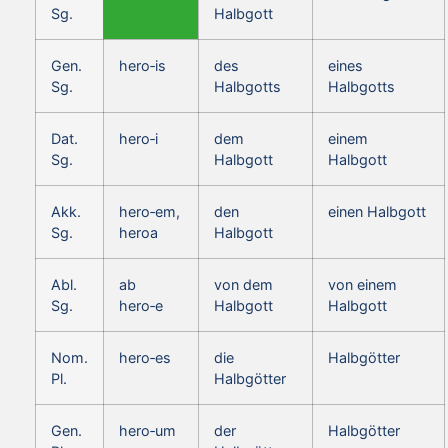
Sg.
Halbgott
Gen.
hero‑is
des
eines
Sg.
Halbgotts
Halbgotts
Dat.
hero‑i
dem
einem
Sg.
Halbgott
Halbgott
Akk.
hero‑em,
den
einen Halbgott
Sg.
heroa
Halbgott
Abl.
ab
von dem
von einem
Sg.
hero‑e
Halbgott
Halbgott
Nom.
hero‑es
die
Halbgötter
Pl.
Halbgötter
Gen.
hero‑um
der
Halbgötter