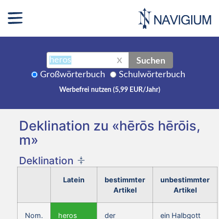
Suchen
X
Großwörterbuch
Schulwörterbuch
Werbefrei nutzen (5,99 EUR/Jahr)
Deklination zu «hērōs hērōis,
m»
Deklination
Latein
bestimmter
unbestimmter
Artikel
Artikel
Nom.
heros
der
ein Halbgott