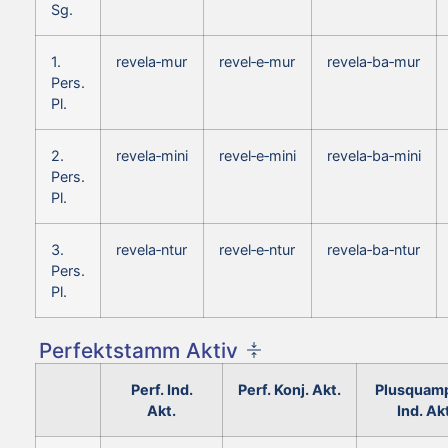
Sg.
1.
revela‑mur
revel‑e‑mur
revela‑ba‑mur
Pers.
Pl.
2.
revela‑mini
revel‑e‑mini
revela‑ba‑mini
Pers.
Pl.
3.
revela‑ntur
revel‑e‑ntur
revela‑ba‑ntur
Pers.
Pl.
Perfektstamm Aktiv
Perf. Ind.
Perf. Konj. Akt.
Plusquamp
Akt.
Ind. Ak