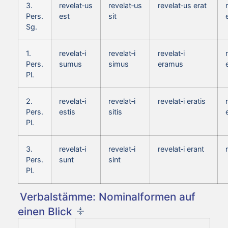
3.
revelat‑us
revelat‑us
revelat‑us erat
Pers.
est
sit
Sg.
1.
revelat‑i
revelat‑i
revelat‑i
Pers.
sumus
simus
eramus
Pl.
2.
revelat‑i
revelat‑i
revelat‑i eratis
Pers.
estis
sitis
Pl.
3.
revelat‑i
revelat‑i
revelat‑i erant
Pers.
sunt
sint
Pl.
Verbalstämme: Nominalformen auf
einen Blick