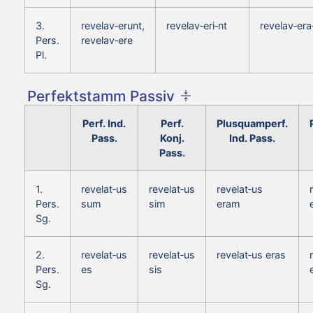
3.
revelav‑erunt,
revelav‑eri‑nt
revelav‑era
Pers.
revelav‑ere
Pl.
Perfektstamm Passiv
Perf. Ind.
Perf.
Plusquamperf.
Pass.
Konj.
Ind. Pass.
Pass.
1.
revelat‑us
revelat‑us
revelat‑us
Pers.
sum
sim
eram
Sg.
2.
revelat‑us
revelat‑us
revelat‑us eras
Pers.
es
sis
Sg.