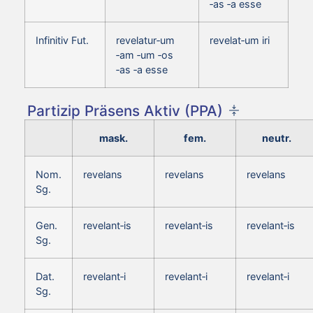
‑as ‑a esse
Infinitiv Fut.
revelatur‑um
revelat‑um iri
‑am ‑um ‑os
‑as ‑a esse
Partizip Präsens Aktiv (PPA)
mask.
fem.
neutr.
Nom.
revelans
revelans
revelans
Sg.
Gen.
revelant‑is
revelant‑is
revelant‑is
Sg.
Dat.
revelant‑i
revelant‑i
revelant‑i
Sg.