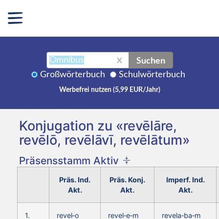
Suchen
X
Großwörterbuch
Schulwörterbuch
Werbefrei nutzen (5,99 EUR/Jahr)
Konjugation zu «revēlāre,
revēlō, revēlāvī, revēlātum»
Präsensstamm Aktiv
Präs. Ind.
Präs. Konj.
Imperf. Ind.
Akt.
Akt.
Akt.
1.
revel‑o
revel‑e‑m
revela‑ba‑m