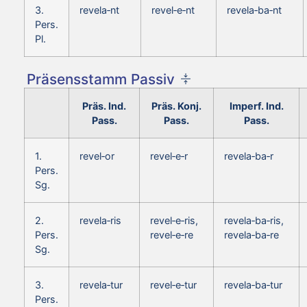
3.
revela‑nt
revel‑e‑nt
revela‑ba‑nt
Pers.
Pl.
Präsensstamm Passiv
Präs. Ind.
Präs. Konj.
Imperf. Ind.
Pass.
Pass.
Pass.
1.
revel‑or
revel‑e‑r
revela‑ba‑r
Pers.
Sg.
2.
revela‑ris
revel‑e‑ris,
revela‑ba‑ris,
Pers.
revel‑e‑re
revela‑ba‑re
Sg.
3.
revela‑tur
revel‑e‑tur
revela‑ba‑tur
Pers.