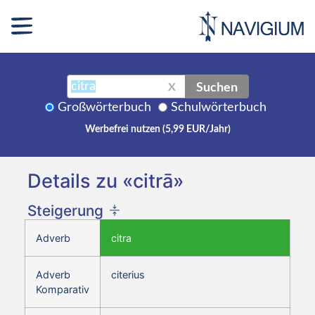
Suchen
X
Großwörterbuch
Schulwörterbuch
Werbefrei nutzen (5,99 EUR/Jahr)
Details zu «citrā»
Steigerung
Adverb
citra
Adverb
citerius
Komparativ