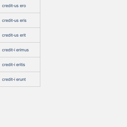
credit‑us ero
credit‑us eris
credit‑us erit
credit‑i erimus
credit‑i eritis
credit‑i erunt