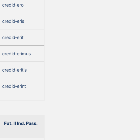
credid‑ero
credid‑eris
credid‑erit
credid‑erimus
credid‑eritis
credid‑erint
Fut. II Ind. Pass.