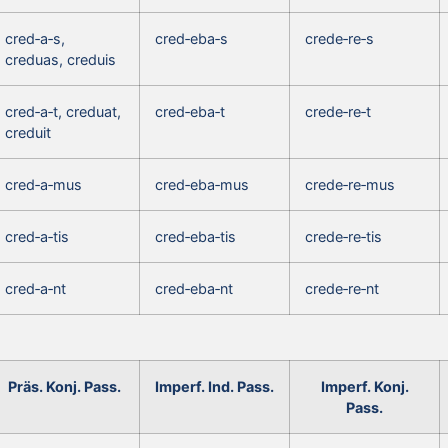
cred‑a‑s,
cred‑eba‑s
crede‑re‑s
creduas, creduis
cred‑a‑t, creduat,
cred‑eba‑t
crede‑re‑t
creduit
cred‑a‑mus
cred‑eba‑mus
crede‑re‑mus
cred‑a‑tis
cred‑eba‑tis
crede‑re‑tis
cred‑a‑nt
cred‑eba‑nt
crede‑re‑nt
Präs. Konj. Pass.
Imperf. Ind. Pass.
Imperf. Konj.
Pass.