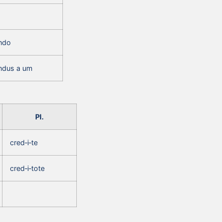
‑ndo
ndus a um
Pl.
cred‑i‑te
cred‑i‑tote