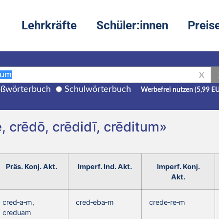
Lehrkräfte
Schüler:innen
Preis
X
ßwörterbuch
Schulwörterbuch
Werbefrei nutzen (5,99 E
, crēdō, crēdidī, crēditum»
Präs. Konj. Akt.
Imperf. Ind. Akt.
Imperf. Konj.
Akt.
cred‑a‑m,
cred‑eba‑m
crede‑re‑m
creduam