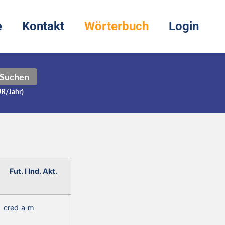
e
Kontakt
Wörterbuch
Login
Suchen
UR/Jahr)
Fut. I Ind. Akt.
cred‑a‑m