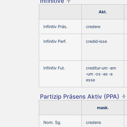
Infinitive
Akt.
Infinitiv Präs.
credere
Infinitiv Perf.
credid‑isse
Infinitiv Fut.
creditur‑um ‑am
‑um ‑os ‑as ‑a
esse
Partizip Präsens Aktiv (PPA)
mask.
Nom. Sg.
credens