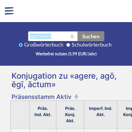
Suchen
X
Großwörterbuch
Schulwörterbuch
Werbefrei nutzen (5,99 EUR/Jahr)
Konjugation zu «agere, agō,
ēgī, āctum»
Präsensstamm Aktiv
Präs.
Präs.
Imperf. Ind.
Imp
Ind. Akt.
Konj.
Akt.
Konj
Akt.