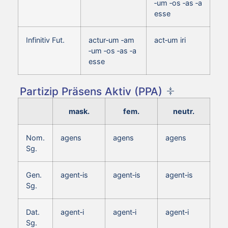
‑um ‑os ‑as ‑a
esse
Infinitiv Fut.
actur‑um ‑am
act‑um iri
‑um ‑os ‑as ‑a
esse
Partizip Präsens Aktiv (PPA)
mask.
fem.
neutr.
Nom.
agens
agens
agens
Sg.
Gen.
agent‑is
agent‑is
agent‑is
Sg.
Dat.
agent‑i
agent‑i
agent‑i
Sg.