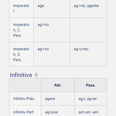
Imperativ
age
ag‑i‑te, agerite
I
Imperativ
ag‑i‑to
II, 2.
Pers.
Imperativ
ag‑i‑to
ag‑u‑nto
II, 3.
Pers.
Infinitive
Akt.
Pass.
Infinitiv Präs.
agere
ag‑i, ag‑ier
Infinitiv Perf.
eg‑isse
act‑um ‑am