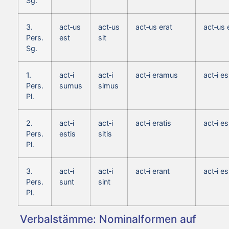
Sg.
3.
act‑us
act‑us
act‑us erat
act‑us 
Pers.
est
sit
Sg.
1.
act‑i
act‑i
act‑i eramus
act‑i 
Pers.
sumus
simus
Pl.
2.
act‑i
act‑i
act‑i eratis
act‑i es
Pers.
estis
sitis
Pl.
3.
act‑i
act‑i
act‑i erant
act‑i e
Pers.
sunt
sint
Pl.
Verbalstämme: Nominalformen auf