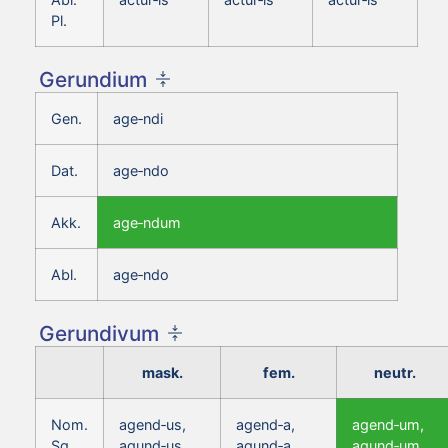
Pl.
Gerundium
Gen.
age‑ndi
Dat.
age‑ndo
Akk.
age‑ndum
Abl.
age‑ndo
Gerundivum
mask.
fem.
neutr.
Nom.
agend‑us,
agend‑a,
agend‑um,
Sg.
agund‑us
agund‑a
agund‑um