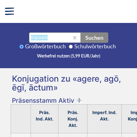
Suchen
X
Großwörterbuch
Schulwörterbuch
Werbefrei nutzen (5,99 EUR/Jahr)
Konjugation zu «agere, agō,
ēgī, āctum»
Präsensstamm Aktiv
Präs.
Präs.
Imperf. Ind.
Imp
Ind. Akt.
Konj.
Akt.
Konj
Akt.