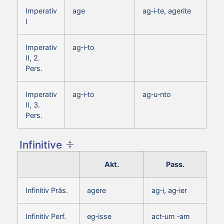
Imperativ
age
ag‑i‑te, agerite
I
Imperativ
ag‑i‑to
II, 2.
Pers.
Imperativ
ag‑i‑to
ag‑u‑nto
II, 3.
Pers.
Infinitive
Akt.
Pass.
Infinitiv Präs.
agere
ag‑i, ag‑ier
Infinitiv Perf.
eg‑isse
act‑um ‑am