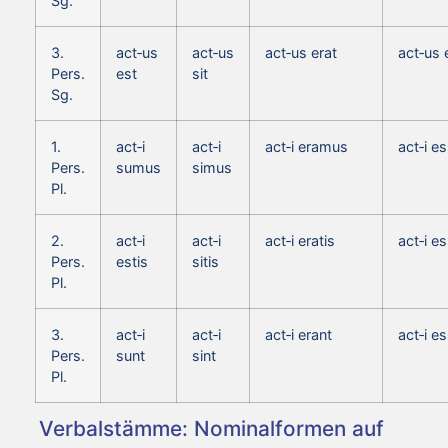
Sg.
3.
act‑us
act‑us
act‑us erat
act‑us 
Pers.
est
sit
Sg.
1.
act‑i
act‑i
act‑i eramus
act‑i 
Pers.
sumus
simus
Pl.
2.
act‑i
act‑i
act‑i eratis
act‑i es
Pers.
estis
sitis
Pl.
3.
act‑i
act‑i
act‑i erant
act‑i e
Pers.
sunt
sint
Pl.
Verbalstämme: Nominalformen auf