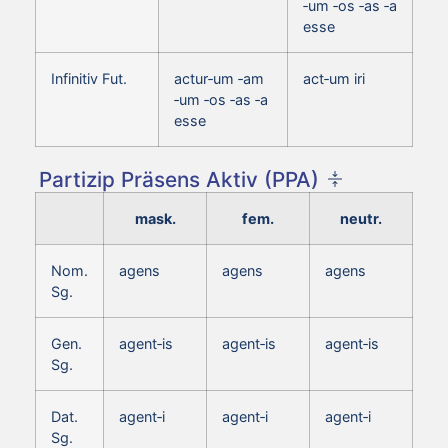
‑um ‑os ‑as ‑a
esse
Infinitiv Fut.
actur‑um ‑am
act‑um iri
‑um ‑os ‑as ‑a
esse
Partizip Präsens Aktiv (PPA)
mask.
fem.
neutr.
Nom.
agens
agens
agens
Sg.
Gen.
agent‑is
agent‑is
agent‑is
Sg.
Dat.
agent‑i
agent‑i
agent‑i
Sg.