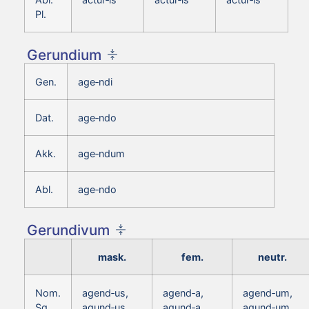
Pl.
Gerundium
Gen.
age‑ndi
Dat.
age‑ndo
Akk.
age‑ndum
Abl.
age‑ndo
Gerundivum
mask.
fem.
neutr.
Nom.
agend‑us,
agend‑a,
agend‑um,
Sg.
agund‑us
agund‑a
agund‑um