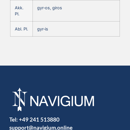
Akk.
gyr‑os, giros
Pl.
Abl. Pl.
gyr‑is
Tel:
+49 241 513880
support@navigium.online