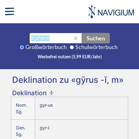
Suchen
X
Großwörterbuch
Schulwörterbuch
Werbefrei nutzen (5,99 EUR/Jahr)
Deklination zu «gȳrus -ī, m»
Deklination
Nom.
gyr‑us
Sg.
Gen.
gyr‑i
Sg.