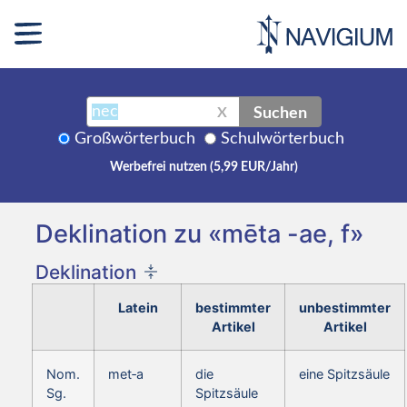
Suchen
X
Großwörterbuch
Schulwörterbuch
Werbefrei nutzen (5,99 EUR/Jahr)
Deklination zu «mēta -ae, f»
Deklination
Latein
bestimmter
unbestimmter
Artikel
Artikel
Nom.
met‑a
die
eine Spitzsäule
Sg.
Spitzsäule