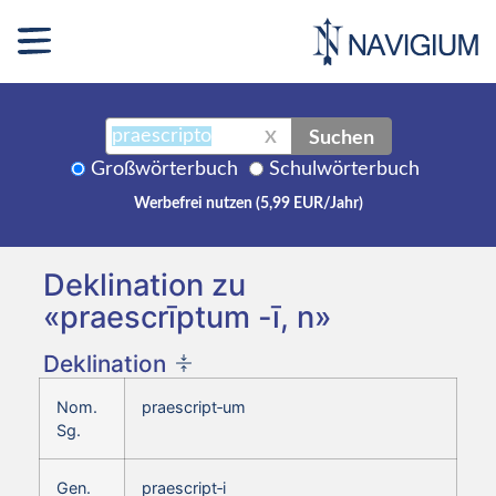
Suchen
X
Großwörterbuch
Schulwörterbuch
Werbefrei nutzen (5,99 EUR/Jahr)
Deklination zu
«praescrīptum -ī, n»
Deklination
Nom.
praescript‑um
Sg.
Gen.
praescript‑i