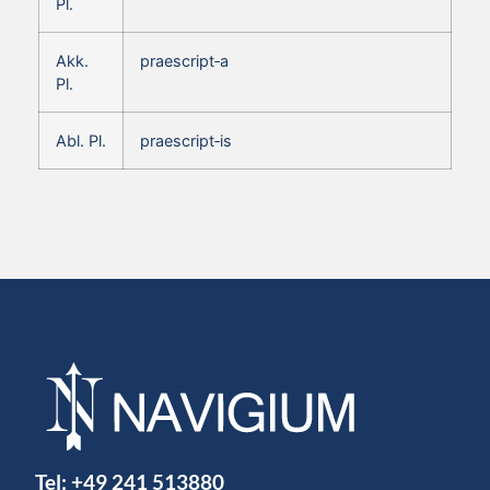
Pl.
Akk.
praescript‑a
Pl.
Abl. Pl.
praescript‑is
Tel:
+49 241 513880