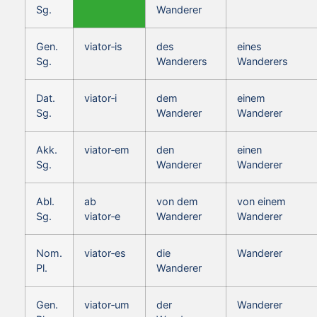
Sg.
Wanderer
Gen.
viator‑is
des
eines
Sg.
Wanderers
Wanderers
Dat.
viator‑i
dem
einem
Sg.
Wanderer
Wanderer
Akk.
viator‑em
den
einen
Sg.
Wanderer
Wanderer
Abl.
ab
von dem
von einem
Sg.
viator‑e
Wanderer
Wanderer
Nom.
viator‑es
die
Wanderer
Pl.
Wanderer
Gen.
viator‑um
der
Wanderer