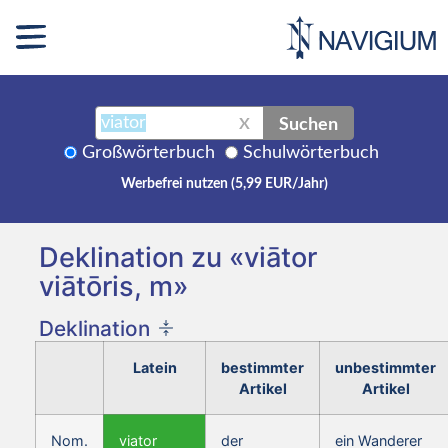
Suchen
X
Großwörterbuch
Schulwörterbuch
Werbefrei nutzen (5,99 EUR/Jahr)
Deklination zu «viātor
viātōris, m»
Deklination
Latein
bestimmter
unbestimmter
Artikel
Artikel
Nom.
viator
der
ein Wanderer