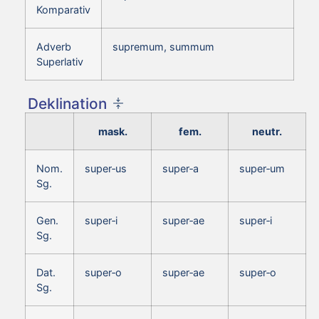
Komparativ
Adverb
supremum, summum
Superlativ
Deklination
mask.
fem.
neutr.
Nom.
super‑us
super‑a
super‑um
Sg.
Gen.
super‑i
super‑ae
super‑i
Sg.
Dat.
super‑o
super‑ae
super‑o
Sg.