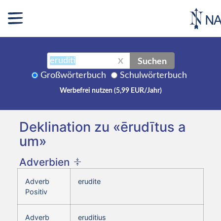
Suchen
X
Großwörterbuch
Schulwörterbuch
Werbefrei nutzen (5,99 EUR/Jahr)
Deklination zu «ērudītus a
um»
Adverbien
Adverb
erudite
Positiv
Adverb
eruditius