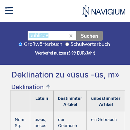
Suchen
X
Großwörterbuch
Schulwörterbuch
Werbefrei nutzen (5,99 EUR/Jahr)
Deklination zu «ūsus -ūs, m»
Deklination
Latein
bestimmter
unbestimmter
Artikel
Artikel
Nom.
us‑us,
der
ein Gebrauch
Sg.
oesus
Gebrauch