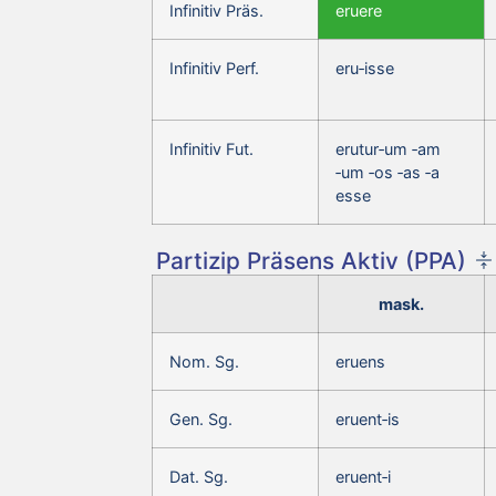
Infinitiv Präs.
eruere
Infinitiv Perf.
eru‑isse
Infinitiv Fut.
erutur‑um ‑am
‑um ‑os ‑as ‑a
esse
Partizip Präsens Aktiv (PPA)
mask.
Nom. Sg.
eruens
Gen. Sg.
eruent‑is
Dat. Sg.
eruent‑i