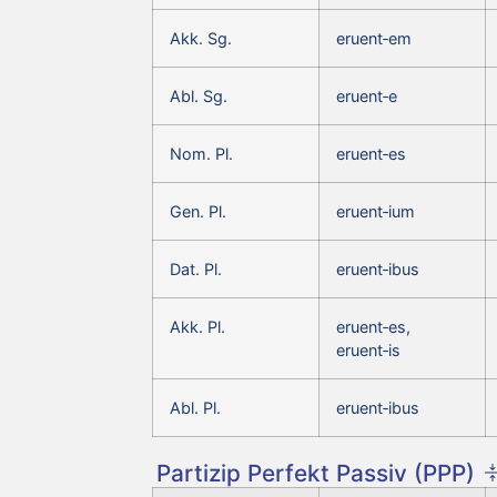
Akk. Sg.
eruent‑em
Abl. Sg.
eruent‑e
Nom. Pl.
eruent‑es
Gen. Pl.
eruent‑ium
Dat. Pl.
eruent‑ibus
Akk. Pl.
eruent‑es,
eruent‑is
Abl. Pl.
eruent‑ibus
Partizip Perfekt Passiv (PPP)