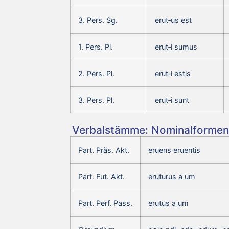
3. Pers. Sg.
erut‑us est
1. Pers. Pl.
erut‑i sumus
2. Pers. Pl.
erut‑i estis
3. Pers. Pl.
erut‑i sunt
Verbalstämme: Nominalformen 
Part. Präs. Akt.
eruens eruentis
Part. Fut. Akt.
eruturus a um
Part. Perf. Pass.
erutus a um