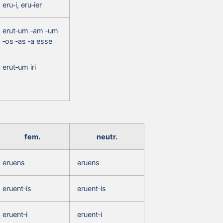
eru‑i, eru‑ier
erut‑um ‑am ‑um
‑os ‑as ‑a esse
erut‑um iri
fem.
neutr.
eruens
eruens
eruent‑is
eruent‑is
eruent‑i
eruent‑i