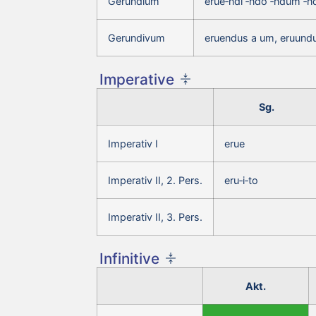
Gerundium
erue‑ndi ‑ndo ‑ndum ‑n
Gerundivum
eruendus a um, eruund
Imperative
Sg.
Imperativ I
erue
Imperativ II, 2. Pers.
eru‑i‑to
Imperativ II, 3. Pers.
Infinitive
Akt.