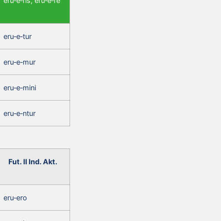
eru‑e‑ris, eru‑e‑re
eru‑e‑tur
eru‑e‑mur
eru‑e‑mini
eru‑e‑ntur
Fut. II Ind. Akt.
eru‑ero