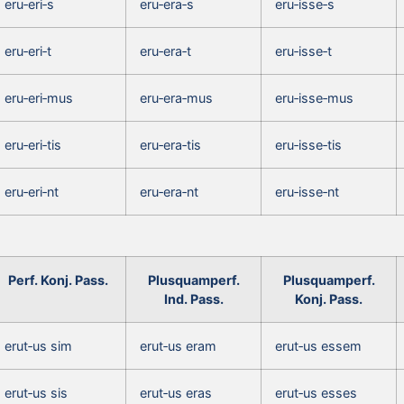
eru‑eri‑s
eru‑era‑s
eru‑isse‑s
eru‑eri‑t
eru‑era‑t
eru‑isse‑t
eru‑eri‑mus
eru‑era‑mus
eru‑isse‑mus
eru‑eri‑tis
eru‑era‑tis
eru‑isse‑tis
eru‑eri‑nt
eru‑era‑nt
eru‑isse‑nt
Perf. Konj. Pass.
Plusquamperf.
Plusquamperf.
Ind. Pass.
Konj. Pass.
erut‑us sim
erut‑us eram
erut‑us essem
erut‑us sis
erut‑us eras
erut‑us esses