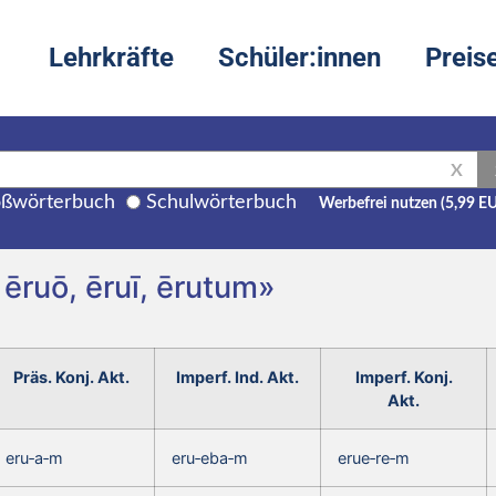
Lehrkräfte
Schüler:innen
Preis
X
ßwörterbuch
Schulwörterbuch
Werbefrei nutzen (5,99 E
 ēruō, ēruī, ērutum»
Präs. Konj. Akt.
Imperf. Ind. Akt.
Imperf. Konj.
Akt.
eru‑a‑m
eru‑eba‑m
erue‑re‑m