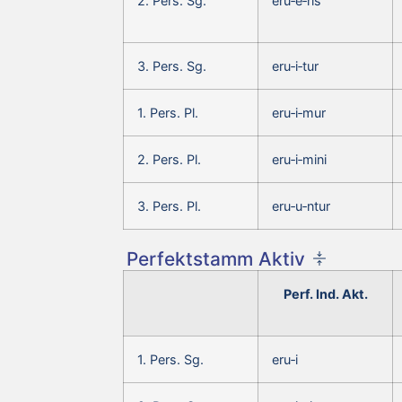
2. Pers. Sg.
eru‑e‑ris
3. Pers. Sg.
eru‑i‑tur
1. Pers. Pl.
eru‑i‑mur
2. Pers. Pl.
eru‑i‑mini
3. Pers. Pl.
eru‑u‑ntur
Perfektstamm Aktiv
Perf. Ind. Akt.
1. Pers. Sg.
eru‑i