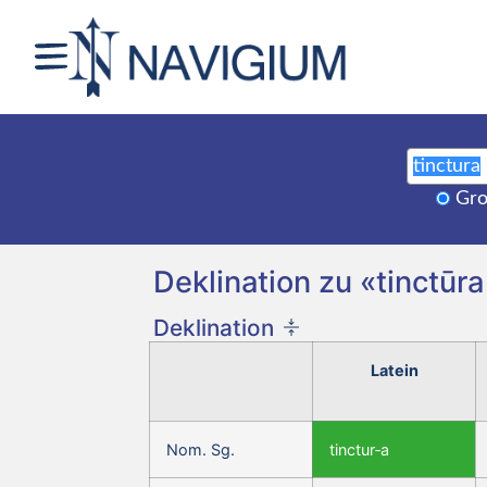
Gro
Deklination zu «tinctūra
Deklination
Latein
Nom. Sg.
tinctur‑a