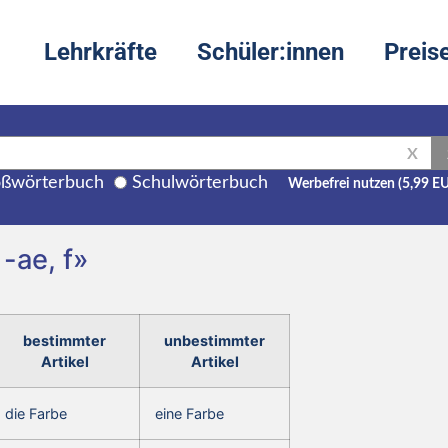
Lehrkräfte
Schüler:innen
Preis
X
ßwörterbuch
Schulwörterbuch
Werbefrei nutzen (5,99 E
 -ae, f»
bestimmter
unbestimmter
Artikel
Artikel
die Farbe
eine Farbe