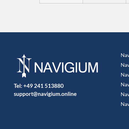
Nav
Nav
Nav
Tel:
+49 241 513880
Nav
support@navigium.online
Nav
Nav