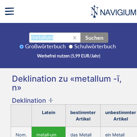
Suchen
X
Großwörterbuch
Schulwörterbuch
Werbefrei nutzen (5,99 EUR/Jahr)
Deklination zu «metallum -ī,
n»
Deklination
Latein
bestimmter
unbestimmter
Artikel
Artikel
Nom.
metall‑um
das Metall
ein Metall