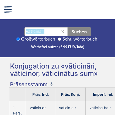
Suchen
X
Großwörterbuch
Schulwörterbuch
Werbefrei nutzen (5,99 EUR/Jahr)
Konjugation zu «vāticināri,
vāticinor, vāticinātus sum»
Präsensstamm
Präs. Ind.
Präs. Konj.
Imperf. Ind.
1.
vaticin‑or
vaticin‑e‑r
vaticina‑ba‑r
Pers.