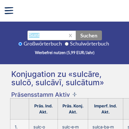
Suchen
X
Großwörterbuch
Schulwörterbuch
Werbefrei nutzen (5,99 EUR/Jahr)
Konjugation zu «sulcāre,
sulcō, sulcāvī, sulcātum»
Präsensstamm Aktiv
Präs. Ind.
Präs. Konj.
Imperf. Ind.
Akt.
Akt.
Akt.
1.
sulc‑o
sulc‑e‑m
sulca‑ba‑m